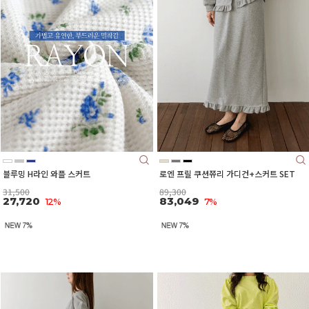
블루밍 H라인 와플 스커트
로엔 프릴 쿠션쮸리 가디건+스커트 SET
31,500
89,300
27,720
83,049
12%
7%