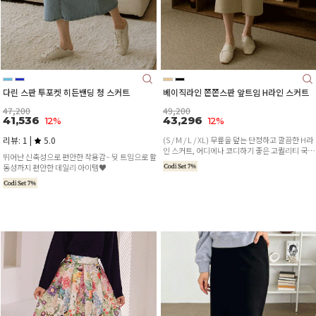
다린 스판 투포켓 히든밴딩 청 스커트
베이직라인 쫀쫀스판 앞트임 H라인 스커트
47,200
49,200
41,536
43,296
12%
12%
리뷰: 1 |
5.0
(S / M / L / XL) 무릎을 덮는 단정하고 깔끔한 H라
인 스커트, 어디에나 코디하기 좋은 고퀄리티 국내
뛰어난 신축성으로 편안한 착용감~ 뒷 트임으로 활
제작 스커트♥
동성까지 편안한 데일리 아이템♥