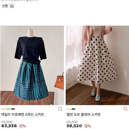
헤일리 미로패턴 A라인 스커트
햅번 도트 플레어 스커트
72,200
66,500
63,536
58,520
12%
12%