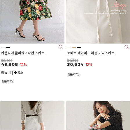
카멜리아 플라워 A라인 스커트
로에브 레이어드 리본 미니스커트
56,600
34,800
49,808
30,624
12%
12%
리뷰: 1 |
5.0