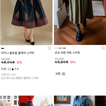
코코 어반 셔링 스커트
다이니 솔방울 플레어 스커트
56,600
54,600
49,808
48,048
12%
12%
리뷰: 1 |
5.0
FREE(55~66)
은근 무드있는 패턴의 플레어 스커트!