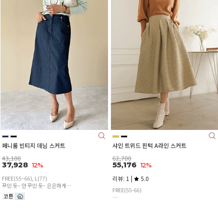
페니룸 빈티지 데님 스커트
샤인 트위드 핀턱 A라인 스커트
43,100
62,700
37,928
55,176
12%
12%
FREE(55~66), L(77)
리뷰: 1 |
5.0
꾸민 듯~ 안 꾸민 듯~ 은은하게
FREE(55-66)
포인트 줄 수 있어 추천드리는 아이템^^