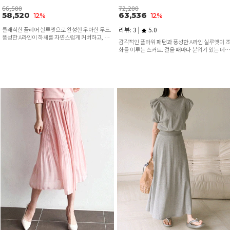
66,500
72,200
58,520
63,536
12%
12%
클래식한 플레어 실루엣으로 완성한 우아한 무드.
리뷰: 3 |
5.0
풍성한 A라인이 하체를 자연스럽게 커버하고, 잘
감각적인 플라워 패턴과 풍성한 A라인 실루엣이 
록한 허리라인을 강조해 여성스러운 실루엣을 선
화를 이루는 스커트. 걸을 때마다 분위기 있는 데일
사하는 데일리 스커트
리룩부터 특별한 날까지 로맨틱하게 연출 가능해
요