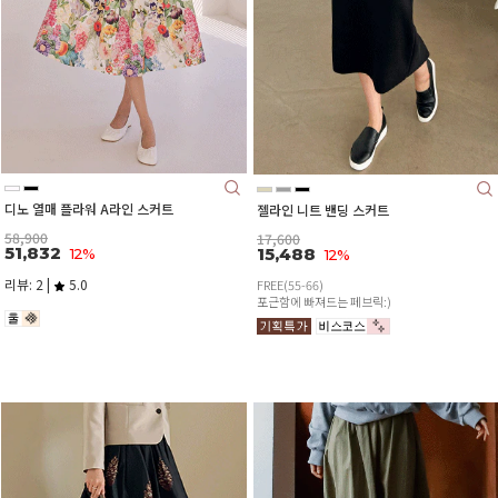
디노 열매 플라워 A라인 스커트
젤라인 니트 밴딩 스커트
58,900
17,600
51,832
15,488
12%
12%
리뷰: 2 |
5.0
FREE(55-66)
포근함에 빠져드는 페브릭:)