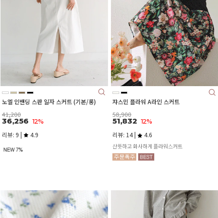
노엘 인밴딩 스판 일자 스커트 (기본/롱)
쟈스민 플라워 A라인 스커트
41,200
58,900
36,256
51,832
12%
12%
리뷰: 9 |
4.9
리뷰: 14 |
4.6
산뜻하고 화사하게 플라워스커트