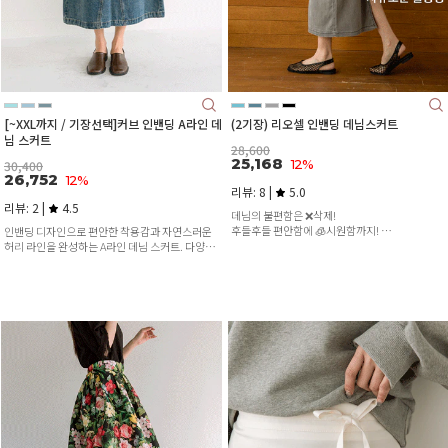
[~XXL까지 / 기장선택]커브 인밴딩 A라인 데
(2기장) 리오셀 인밴딩 데님스커트
님 스커트
28,600
25,168
12%
30,400
26,752
12%
리뷰: 8 |
5.0
리뷰: 2 |
4.5
데님의 불편함은 ❌삭제!
후들후들 편안함에 🧊시원함까지!
인밴딩 디자인으로 편안한 착용감과 자연스러운
이게 진짜 여름진👏
허리 라인을 완성하는 A라인 데님 스커트. 다양한
기장과 최대 XXL 사이즈까지 선택 가능해 체형과
스타일에 맞게 즐기기 좋아 데일리 아이템으로 추
천해요.