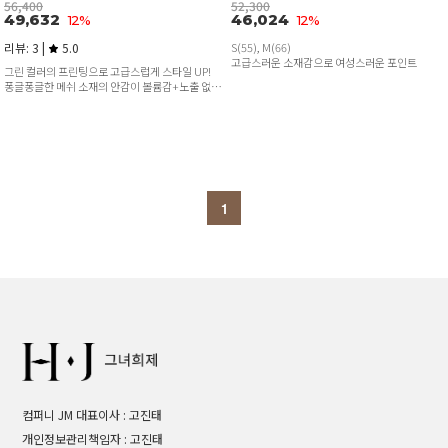
56,400
52,300
49,632
46,024
12%
12%
리뷰: 3 |
5.0
S(55), M(66)
고급스러운 소재감으로 여성스러운 포인트
그린 컬러의 프린팅으로 고급스럽게 스타일 UP!
퐁글퐁글한 메쉬 소재의 안감이 볼륨감+노출 없이
^^
1
컴퍼니 JM 대표이사 : 고진태
개인정보관리책임자 : 고진태