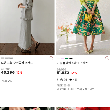
로엔 프릴 쿠션쮸리 스커트
아델 플라워 A라인 스커트
49,200
58,900
43,296
51,832
12%
12%
리뷰: 26 |
4.5
FREE(55-66)
과감한패턴 비비드컬러 풍성한라인