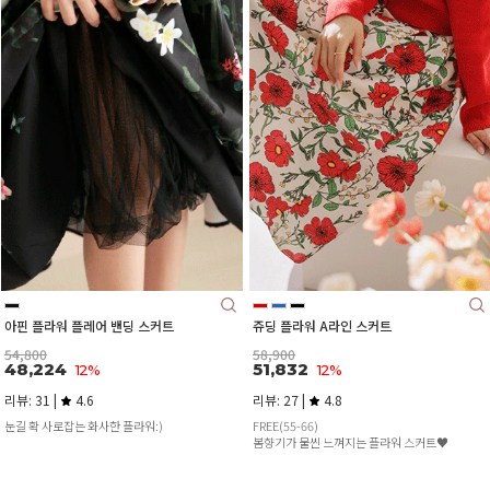
아핀 플라워 플레어 밴딩 스커트
쥬딩 플라워 A라인 스커트
54,800
58,900
48,224
51,832
12%
12%
리뷰: 31 |
4.6
리뷰: 27 |
4.8
눈길 확 사로잡는 화사한 플라워:)
FREE(55-66)
봄향기가 물씬 느껴지는 플라워 스커트♥