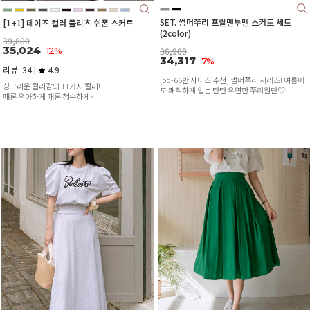
SET. 썸머쭈리 프릴맨투맨 스커트 세트
[1+1] 데이즈 컬러 플리츠 쉬폰 스커트
(2color)
39,800
35,024
12%
36,900
34,317
7%
리뷰: 34 |
4.9
[55-66반 사이즈 추천] 썸머쭈리 시리즈! 여름에
싱그러운 컬러감의 11가지 컬러!
도 쾌적하게 입는 탄탄 유연한 쭈리원단♡
때론 우아하게 때론 청순하게~