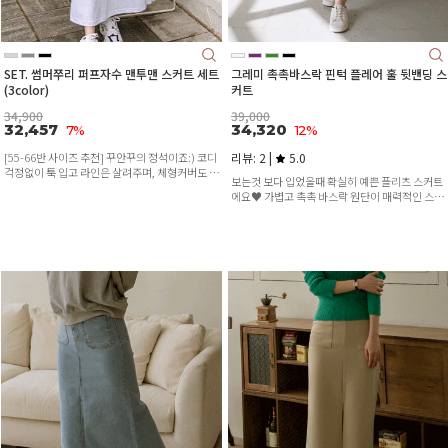
SET. 썸머쭈리 퍼프자수 맨투맨 스커트 세트
그레미 촉촉바스락 핀턱 플레어 훌 뒷밴딩 스
(3color)
커트
34,900
39,000
32,457
34,320
7%
12%
[55-66반 사이즈 추천] 꾸안꾸의 정석이죠:) 코디
리뷰: 2 |
5.0
걱정없이 툭 입고 라인은 살려주며, 체형커버도 완
보는것 보다 입었을때 확실히 예쁜 플리츠 스커트
벽하게!
에요♥ 가볍고 촉촉 바스락 원단이 매력적인 스커
트랍니다:)