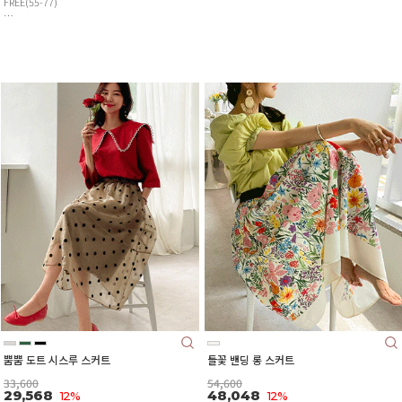
FREE(55-77)
뿜뿜 도트 시스루 스커트
들꽃 밴딩 롱 스커트
33,600
54,600
29,568
48,048
12%
12%