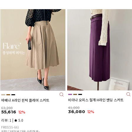
비아나 오피스 절개 H라인 밴딩 스커트
바베나 A라인 핀턱 플레어 스커트
41,000
63,200
36,080
55,616
12%
12%
리뷰: 1 |
5.0
FREE(55-66)
핀턱 디테일로 더욱 슬림하게~