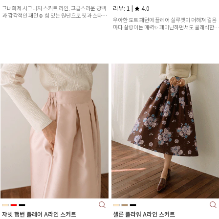
그녀희제 시그니처 스커트 라인, 고급스러운 광택
리뷰: 1 |
4.0
과 감각적인 패턴☺️ 힘 있는 원단으로 핏과 스타일
우아한 도트 패턴에 플레어 실루엣이 더해져 걸음
모두 챙겼어요😉
마다 살랑이는 매력✨ 페미닌하면서도 클래식한
분위기의 스커트예요
쟈넷 햅번 플레어 A라인 스커트
셀른 플라워 A라인 스커트