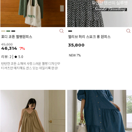
포디 코튼 멜빵원피스
엘리브 허리 스모크 롱 원피스
49,800
35,800
46,314
7%
리뷰: 2 |
5.0
탄탄한 코튼 소재에 사랑스러운 멜빵 디자인💛
티셔츠만 매치해도 센스 있는 데일리룩 완성!