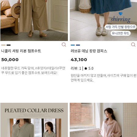
니콜리 셔링 리본 점프수트
러브유 데님 캉캉 원피스
50,000
43,100
네츄럴한 무드 가득 담아, #휴양지#데일리#꾸안
리뷰: 1 |
5.0
꾸 무드로 입기 좋은 점프수트 보여드려요!
원단을 아끼지 않고 만들어,사이즈에 구애 없이 편
안하게 입으세요,