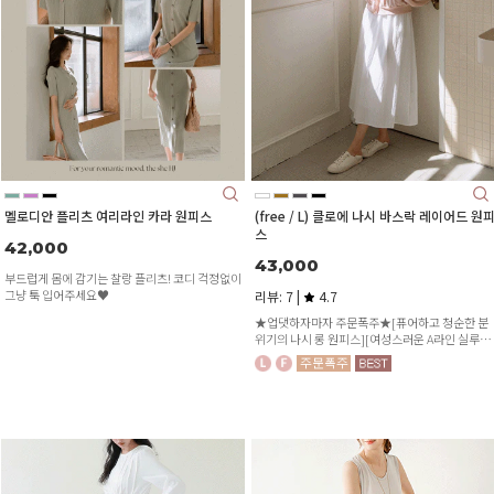
멜로디안 플리츠 여리라인 카라 원피스
(free / L) 클로에 나시 바스락 레이어드 원
스
42,000
43,000
부드럽게 몸에 감기는 찰랑 플리츠! 코디 걱정없이
그냥 툭 입어주세요♥
리뷰: 7 |
4.7
★업댓하자마자 주문폭주★[퓨어하고 청순한 분
위기의 나시 롱 원피스][여성스러운 A라인 실루엣
[상의 쫀쫀한 스판끼로 슬림하고 편안한 착용감]