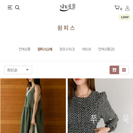
X
0
3,000P
원피스
전체상품
원피스(24)
점프수트(3)
세트(4)
전체상품(28)