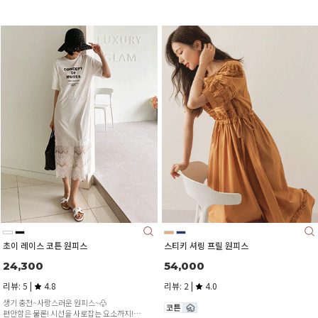
초이 레이스 코튼 원피스
스티키 셔링 프릴 원피스
24,300
54,000
리뷰: 5 |
4.8
리뷰: 2 |
4.0
생기 충전~사랑스러운 원피스~♧
편안함은 물론! 시선을 사로잡는 요소까지!