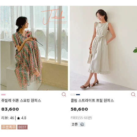
쥬빌레 쉬폰 스모킹 원피스
클림 스트라이프 프릴 원피스
83,600
58,600
리뷰: 46 |
4.8
FREE(55-66반)