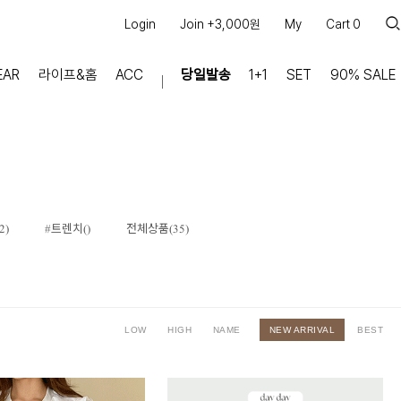
Login
Join +3,000원
My
Cart
0
EAR
라이프&홈
ACC
당일발송
1+1
SET
90% SALE
마이페이지
장바구니
주문내역
적립금
쿠폰조회
2)
#트렌치()
전체상품(35)
커뮤니티
공지사항
FAQ
상품문의
LOW
HIGH
NAME
NEW ARRIVAL
BEST
교환/반품 문의
리뷰 +30,000
실시간 상담톡