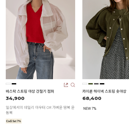
SKIRT
KNIT
미디/미니 스커트
니트/스웨터
롱 스커트
가디건
조끼
폴라/터틀넥
팬츠
원피스&스커트
OUTER
자켓/코트
점퍼/집업
조끼
가디건
#트위드
바스락 스트링 야상 간절기 점퍼
카이론 하이넥 스트링 숏야상
#바람막이
#트렌치
34,900
68,400
일상에서의 데일리 아우터 OR 가벼운 땀복 운
동복