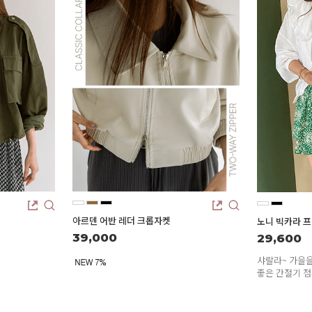
스포츠웨어
ACC
1+1
코디아이템
스카프/머플러
쥬얼리
양말/덧신/스타킹
~90% SALE
아르덴 어반 레더 크롭자켓
노니 빅카라 프
39,000
29,600
샤랄라~ 가을을
좋은 간절기 