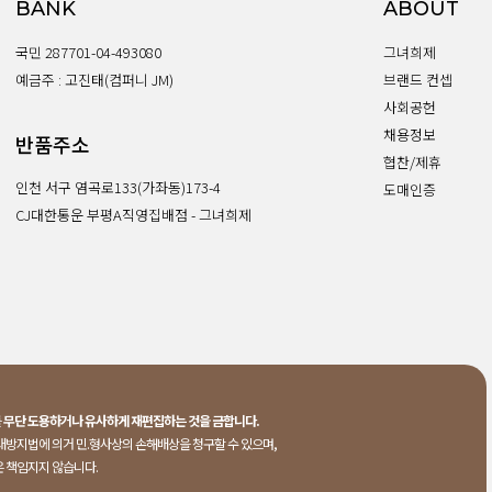
BANK
ABOUT
국민 287701-04-493080
그녀희제
예금주 : 고진태(컴퍼니 JM)
브랜드 컨셉
사회공헌
채용정보
반품주소
협찬/제휴
인천 서구 염곡로133(가좌동)173-4
도매인증
CJ대한통운 부평A직영집배점 - 그녀희제
를
무단 도용하거나 유사하게 재편집하는 것을 금합니다.
래방지법에 의거 민.형사상의 손해배상을 청구할 수 있으며,
은 책임지지 않습니다.