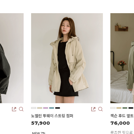
노엘린 투웨이 스트링 점퍼
잭슨 후드 옆트
57,900
76,000
루즈한 핏으로 