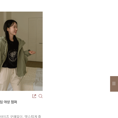
임 야상 점퍼
사이즈 구매없이, 멋스럽게 즐