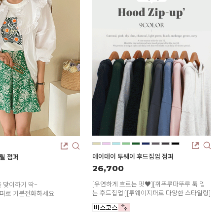
SNS
인스타그램
카카오스토리
페이스북
데이데이 투웨이 후드집업 점퍼
릴 점퍼
26,700
[유연하게 흐르는 핏♥][휘뚜루마뚜루 툭 입
 맞이하기 딱~
는 후드집업!][투웨이지퍼로 다양한 스타일링]
점퍼로 기분전화하세요!