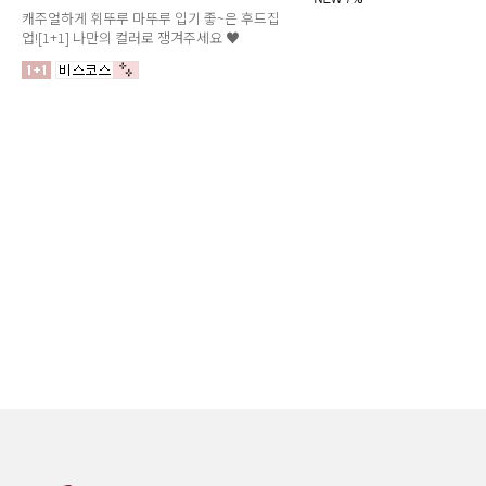
캐주얼하게 휘뚜루 마뚜루 입기 좋~은 후드집
업![1+1] 나만의 컬러로 쟁겨주세요 ♥