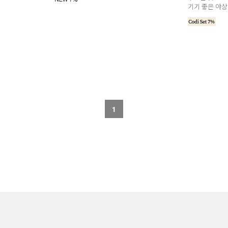
기기 좋은 야상
세요♥
1