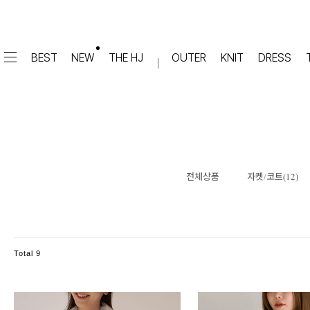
BEST
NEW
THE HJ
OUTER
KNIT
DRESS
DRESS
PANTS
원피스
★텐션업! 쫀쫀진
점프수트
세트
면/캐쥬얼
데님
전체상품
자켓/코트(12)
슬랙스
TOP
숏팬츠
티셔츠
맨투맨
#배기
슬리브리스
#세미와이드
#와이드
Total
9
#부츠컷
BLOUSE
#밴딩
블라우스
셔츠