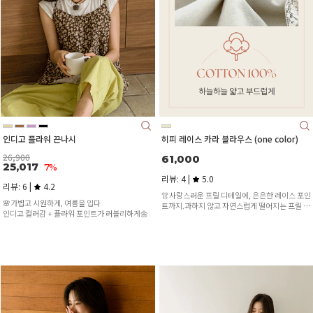
인디고 플라워 끈나시
히피 레이스 카라 블라우스 (one color)
26,900
61,000
25,017
7%
리뷰: 4 |
5.0
리뷰: 6 |
4.2
👚사랑스러운 프릴 디테일에, 은은한 레이스 포인
🌸가볍고 시원하게, 여름을 입다
트까지.과하지 않고 자연스럽게 떨어지는 프릴 라
인디고 컬러감 + 플라워 포인트가 러블리하게🌼
인과,섬세한 레이스가 청순한 무드를 더해주었어
요🎀