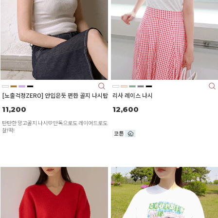
[노출걱정ZERO] 안입은듯 편한 골지 나시탑
리사 레이스 나시
11,200
12,600
탄탄한 망고골지 나시💛단독으로도 레이어드로도
찰!떡!