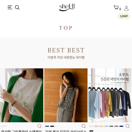
X
0
3,000P
TOP
BEST BEST
이번주 가장 사랑받는 아이템
화사한 그린플라워 소매레이
깅엄 체크 지지미 슬리브리스