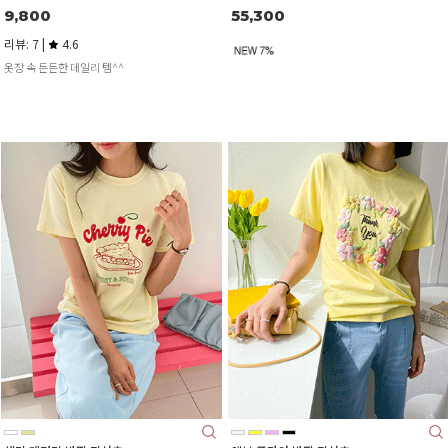
55,300
9,800
리뷰: 7 |
4.6
옷장 속 든든한 데일리 템^^