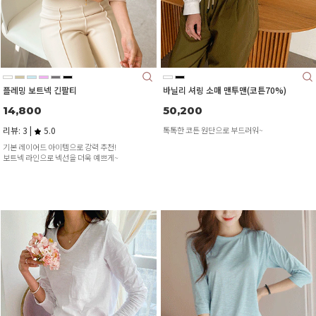
플레밍 보트넥 긴팔티
바닐리 셔링 소매 맨투맨(코튼70%)
14,800
50,200
리뷰: 3 |
5.0
톡톡한 코튼 원단으로 부드러워~
기본 레이어드 아이템으로 강력 추천!
보트넥 라인으로 넥선을 더욱 예쁘게~