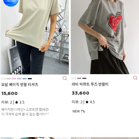
러비 빅하트 루즈 반팔티
모달 베이직 반팔 티셔츠
33,600
15,600
리뷰: 2 |
4.5
리뷰: 2 |
3.5
베이직한 디자인+소프트한 컬러감!
이 가격에 쉽게 볼 수 없는 퀄리티^^