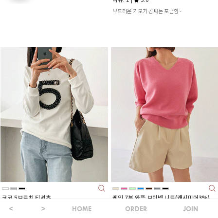
부드러운 기모가 감싸는 포근함~
코코 5브로치 티셔츠
케인 7부 와플 브이넥 니트(캐시미어3%)
HOME
ORDER
JOIN
38,900
33,600