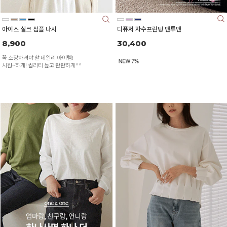
디퓨저 자수프린팅 맨투맨
아이스 실크 심플 나시
30,400
8,900
꼭 소장하셔야 할 데일리 아이템!
시원~하게! 퀄리티 높고 탄탄하게^^