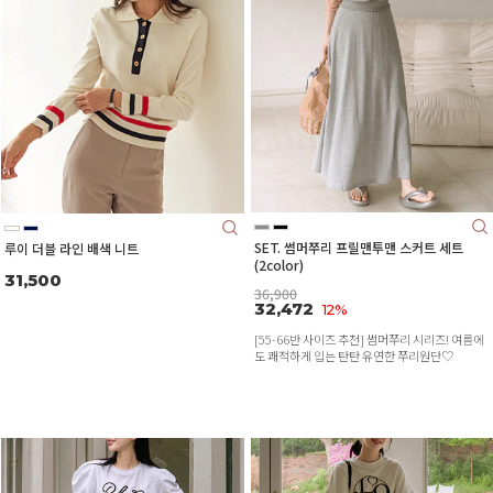
SET. 썸머쭈리 프릴맨투맨 스커트 세트
루이 더블 라인 배색 니트
(2color)
31,500
36,900
32,472
12%
[55-66반 사이즈 추천] 썸머쭈리 시리즈! 여름에
도 쾌적하게 입는 탄탄 유연한 쭈리원단♡