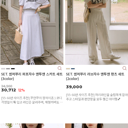
SET. 썸머쭈리 퍼프자수 맨투맨 스커트 세트
SET. 썸머쭈리 러브자수 맨투맨 팬츠 세트
(3color)
(2color)
34,900
39,000
30,712
12%
[55-66반 사이즈 추천] 허리라인을 슬림하게 잡아
[55-66반 사이즈 추천] 꾸안꾸의 정석이죠:) 코디
주고 스타일과 편안함을 모두 챙긴 아이템💕
걱정없이 툭 입고 라인은 살려주며, 체형커버도 완
벽하게!