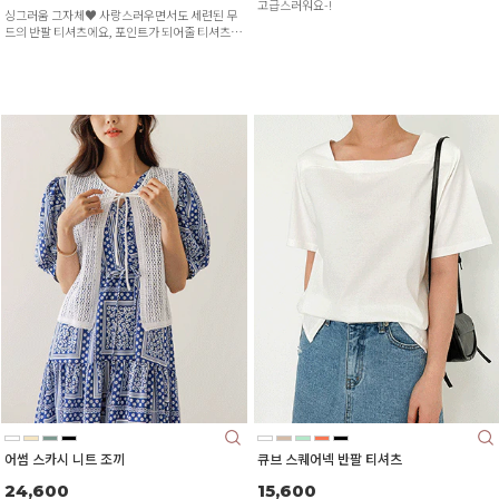
고급스러워요-!
싱그러움 그자체♥ 사랑스러우면서도 세련된 무
드의 반팔 티셔츠에요, 포인트가 되어줄 티셔츠를
찾고계셨다면 눈여겨 봐주세요♥
어썸 스카시 니트 조끼
큐브 스퀘어넥 반팔 티셔츠
24,600
15,600