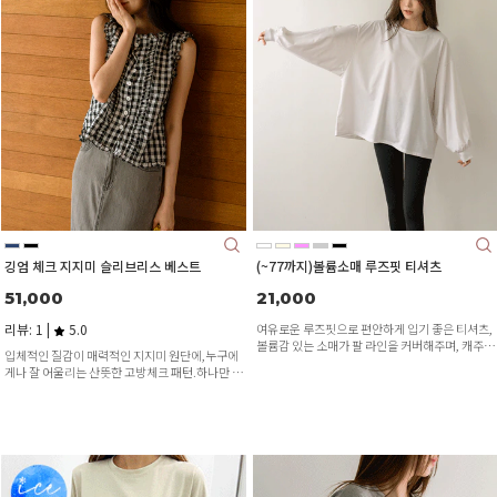
깅엄 체크 지지미 슬리브리스 베스트
(~77까지)볼륨소매 루즈핏 티셔츠
51,000
21,000
리뷰: 1 |
5.0
여유로운 루즈핏으로 편안하게 입기 좋은 티셔츠,
볼륨감 있는 소매가 팔 라인을 커버해주며, 캐주얼
입체적인 질감이 매력적인 지지미 원단에,누구에
하면서도 여성스러운 무드를 동시에 연출합니다.
게나 잘 어울리는 산뜻한 고방체크 패턴.하나만 입
어도 완성도 높은 스타일링이 가능해요.