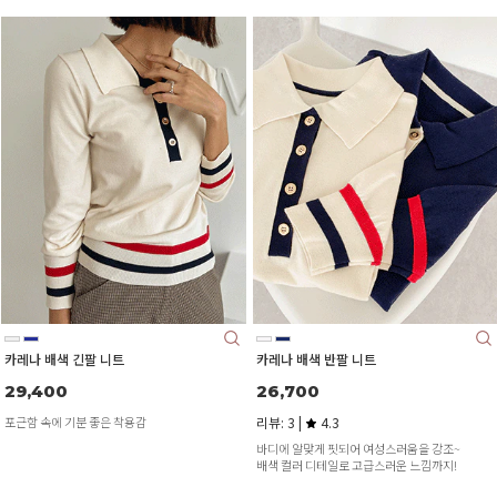
카레나 배색 긴팔 니트
카레나 배색 반팔 니트
29,400
26,700
포근함 속에 기분 좋은 착용감
리뷰: 3 |
4.3
바디에 알맞게 핏되어 여성스러움을 강조~
배색 컬러 디테일로 고급스러운 느낌까지!