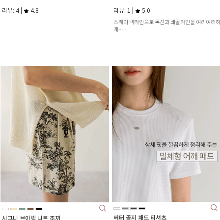
리뷰: 4 |
4.8
리뷰: 1 |
5.0
스퀘어 넥라인으로 목선과 쇄골라인을 여리여리
게~
다양한 컬러감과 데일리한 디자인으로 코디하기
좋았어요!
버터 골지 패드 티셔츠
시그니 브이넥 니트 조끼