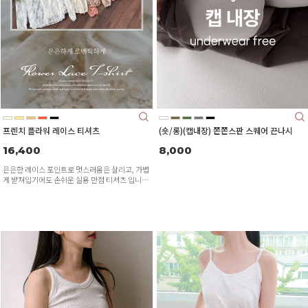
프렌치 플라워 레이스 티셔츠
(숏/롱)(캡내장) 쫀쫀스판 스퀘어 끈나시
16,400
8,000
은은한 레이스 포인트로 멋스러움은 살리고, 가볍
게 받쳐입기에도 손쉬운 실용 만점 티셔츠 입니
다:)