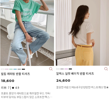
알렉스 실켓 베이직 반팔 티셔츠
빌립 레터링 반팔 티셔츠
24,600
18,600
깔끔한 라운드넥&내구성 탄탄한 머스트해브 템★
리뷰: 7 |
4.9
프론트 중앙의 레터링으로 캐주얼한 무드 가득!
피부에 닿아도 부담스럽지 않은 소프트한 텍스처
^^