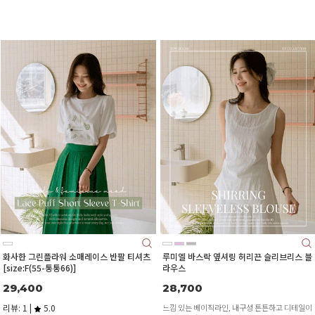
화사한 그린플라워 소매레이스 반팔 티셔츠
루미엘 바스락 옆셔링 허리끈 슬리브리스 블
[size:F(55-통통66)]
라우스
29,400
28,700
리뷰: 1 |
5.0
느낌 있는 베이직라인, 내구성 튼튼하고 디테일이