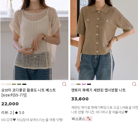
오브미 코디좋은 활용도 니트 베스트
앤토미 꽈배기 세련된 맵시반팔 니트
[size:F(55-77)]
33,600
22,000
세련된 케이블 꽈배기짜임으로 고급스러움을 더
니트 반팔 가디건, 어디에나 잘 어울려요♥
리뷰: 2 |
5.0
MD강추♥ 사심담아 보여드리는 올 여름 잇템!