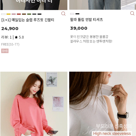
랄라 튤립 언발 티셔츠
[1+1] 매일입는 슬럽 루즈핏 긴팔티
39,000
24,900
꽃이 핀것같은 봉봉한 볼륨감
리뷰: 1 |
5.0
블라우스 처럼 또는 맨투맨처럼!
FREE(55-77)