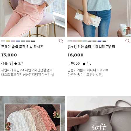
프레이 슬럽 포켓 언발 티셔츠
[1+1] 만능 슬라브 데일리 7부 티
13,000
16,800
리뷰: 3 |
3.7
리뷰: 56 |
4.5
시원하게 파인 V넥 라인으로 답답함 없이!
간절기 기본티, 하나더 드려요!!!
바스트 포켓까지 꼼꼼한 디테일 마무리~:)
아우터 속 이너로 안성맞춤!!