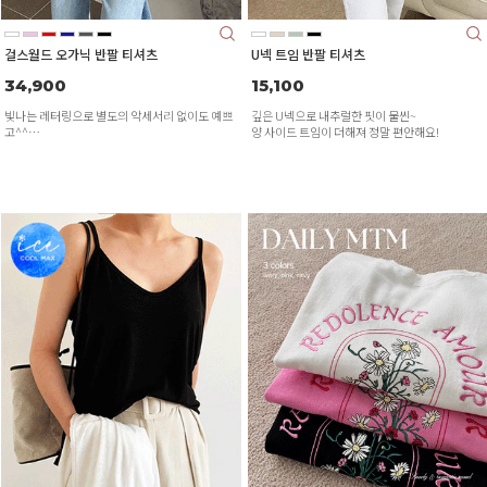
걸스월드 오가닉 반팔 티셔츠
U넥 트임 반팔 티셔츠
34,900
15,100
빛나는 레터링으로 별도의 악세서리 없이도 예쁘
깊은 U넥으로 내추럴한 핏이 물씬~
고^^
양 사이드 트임이 더해져 정말 편안해요!
코튼 100% 소재로 맨살에도 거슬림 없고 편안해
요~!