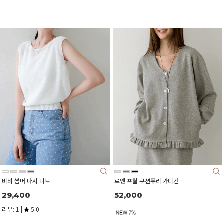
비비 썸머 나시 니트
로엔 프릴 쿠션쮸리 가디건
29,400
52,000
리뷰: 1 |
5.0