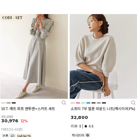
SET. 매트 퍼프 맨투맨+스커트 세트
소프티 7부 벌룬 라운드 니트(캐시미어3%)
35,200
32,800
30,976
12%
리뷰: 8 |
4.8
FREE(55-66반)