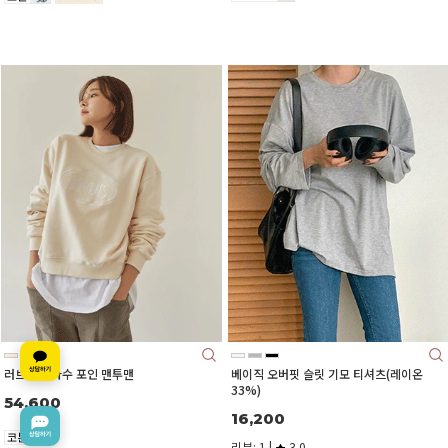
러브어스 자수 포인 맨투맨
베이직 오버핏 슬릿 기모 티셔츠(레이온
33%)
54,600
16,200
리뷰: 1 |
3.0