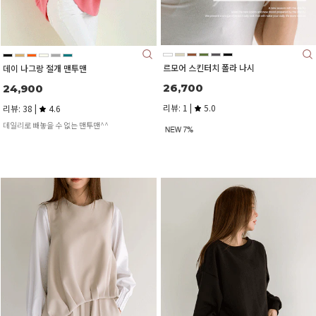
르모어 스킨터치 폴라 나시
데이 나그랑 절개 맨투맨
26,700
24,900
리뷰: 1 |
5.0
리뷰: 38 |
4.6
데일리로 빼놓을 수 없는 맨투맨^^