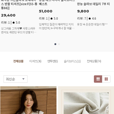
스 반팔 티셔츠[size:F(55-통
베스트
만능 슬라브 데일리 7부 티
통66)]
51,000
9,800
29,400
리뷰: 1 |
5.0
리뷰: 7 |
4.6
리뷰: 1 |
5.0
입체적인 질감이 매력적인 지지
옷장 속 든든한 데일리 템^^
미 원단에,누구에게나 잘 어울리
싱그러움 그자체♥ 사랑스러우
는 산뜻한 고방체크 패턴.하나만
면서도 세련된 무드의 반팔 티셔
입어도 완성도 높은 스타일링이
츠에요, 포인트가 되어줄 티셔츠
가능해요.
를 찾고계셨다면 눈여겨 봐주세
요♥
전체상품
티셔츠(36)
맨투맨(8)
슬리브리스(11)
전체상품(74)