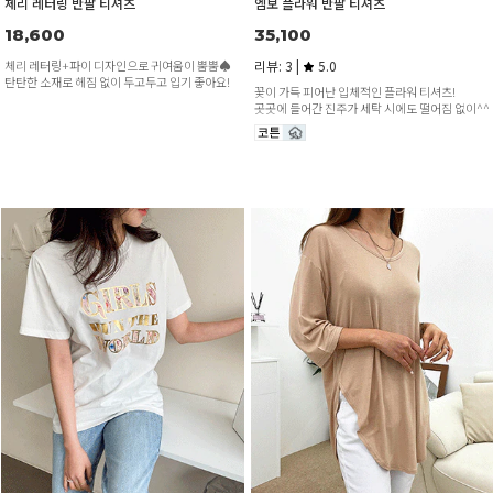
체리 레터링 반팔 티셔츠
엠보 플라워 반팔 티셔츠
18,600
35,100
체리 레터링+파이 디자인으로 귀여움이 뿜뿜♠
리뷰: 3 |
5.0
탄탄한 소재로 헤짐 없이 두고두고 입기 좋아요!
꽃이 가득 피어난 입체적인 플라워 티셔츠!
곳곳에 들어간 진주가 세탁 시에도 떨어짐 없이^^