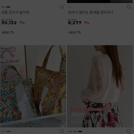
코튼 강아지 앞치마
강아지 접이식 휴대용 장바구니
32,400
8,900
30,132
8,277
7%
7%