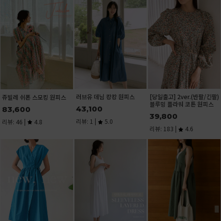
[당일발송]치즈인더 포켓 셔
화사한 그린플라워 소매레이
큐브 스퀘어넥 반팔 티셔츠
츠
스 반팔 티셔츠[size:F(55-통
15,600
통66)]
28,900
리뷰: 1 |
5.0
29,400
리뷰: 33 |
4.9
리뷰: 1 |
5.0
기본 U넥 린넨 나시(린넨
U넥 트임 반팔 티셔츠
[노출걱정ZERO] 안입은듯
55%)
편한 골지 나시탑
15,100
8,900
11,200
리뷰: 1 |
5.0