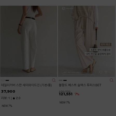
데일리커버 스판 세미와이드진 (기본/롱)
블랑드 베스트 슬랙스 투피스SET
37,900
130,700
121,551
7%
리뷰: 1 |
2.0