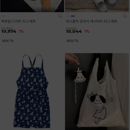
북유럽 디저트 러그 매트
닥스훈트 강아지 캐시미어 러그 매트
11,800
10,800
10,974
10,044
7%
7%