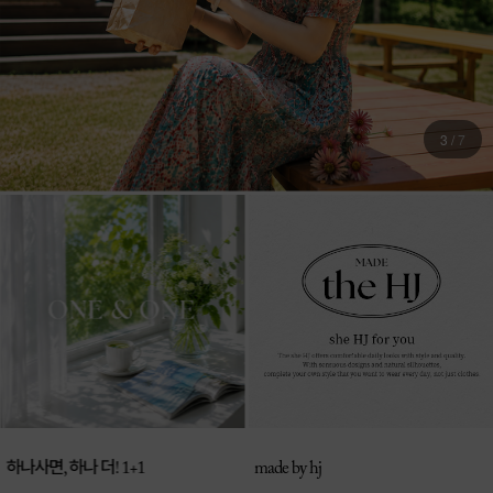
4
/
7
매일 신상 업로드
made by hj