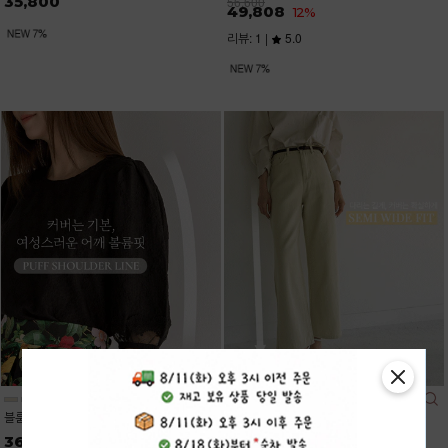
35,800
56,600
49,808
12%
리뷰: 1 |
5.0
블룸레이스 7부 퍼프 블라우스
데이즈 7컬러 롱,숏 일자 와이드진
36,200
34,900