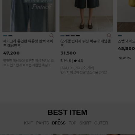
후들후들♥ 
허리 인밴딩
(2기장)빈티지 워싱 버뮤다 데님팬
스텝 와이드 일자 데님 팬츠
츠
45,800
31,500
리뷰: 6 |
4.8
[S,M,L,XL,2XL / 숏,기본]
빈티지 워싱이 정말 멋스러운 2기장 버
뮤다 데님! 편하게 입기 딱 좋은 아이템
이에요
BEST ITEM