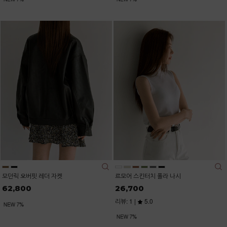
모던릭 오버핏 레더 자켓
르모어 스킨터치 폴라 나시
62,800
26,700
리뷰: 1 |
5.0