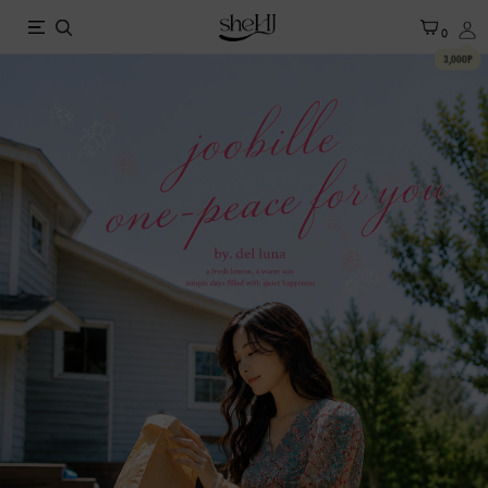
X
0
3,000P