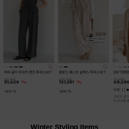
[SET
트+오픈
78,00
72,5
깔끔하고
디로 옷
T
블랑드 베스트 슬랙스 투피스SET
[SET]에덴 니트가디건 나시 세트
130,700
53,000
121,551
49,290
7%
7%
리뷰: 1 |
5.0
따로,또 같이 입기 좋은 활용도 높은 세
트 아이템! 톤온톤 컬러의 세트로 입으면
여성스러운 분위기 물씬♥
Winter Styling Items