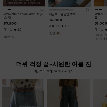
데일리커버 스판 세미와이드진 (기
깅엄 체크
제린 파스텔 린넨 셔츠
본/롱)
트
14,800
37,900
51,000
리뷰: 29 |
4.7
리뷰: 1 |
2.0
리뷰: 1 |
입체적인 질
에,누구에게
체크 패턴.
타일링이 가
더위 걱정 끝~시원한 여름 진
지금부터 초가을까지 시원하게
(리오셀)쿨
기본/롱)
31,500
리뷰: 6 |