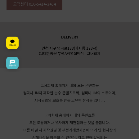
고객센터 010-5414-3454
DELIVERY
인천 서구 염곡로133(가좌동 173-4)
CJ대한통운 부평A직영집배점 - 그녀희제
그녀희제 홈페이지 내의 모든 콘텐츠는
컴퍼니 JM이 제작한 순수 콘텐츠로써, 컴퍼니 JM의 소유이며,
저작권법의 보호를 받는 고유한 창작물 입니다.
그녀희제 홈페이지 내의 콘텐츠를
무단 도용하거나 유사하게 재편집하는 것을 금합니다.
이를 어길 시 저작권권 및 부정거래방지법에 의거 민.형사상의
손해배상을 청구할 수 있으며, 이로 인해 발생되는