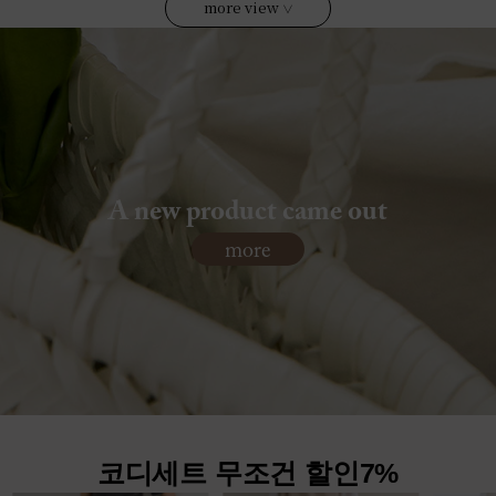
more view
∨
A new product came out
more
코디세트 무조건 할인7%