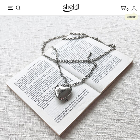
X
0
3,000P