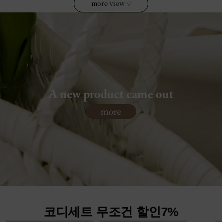
more view
∨
A new product came out
more
코디세트 무조건 할인7%