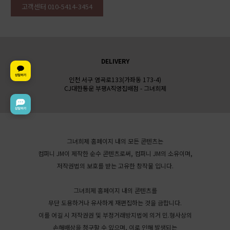
고객센터 010-5414-3454
DELIVERY
인천 서구 염곡로133(가좌동 173-4)
CJ대한통운 부평A직영집배점 - 그녀희제
그녀희제 홈페이지 내의 모든 콘텐츠는
컴퍼니 JM이 제작한 순수 콘텐츠로써, 컴퍼니 JM의 소유이며,
저작권법의 보호를 받는 고유한 창작물 입니다.
그녀희제 홈페이지 내의 콘텐츠를
무단 도용하거나 유사하게 재편집하는 것을 금합니다.
이를 어길 시 저작권권 및 부정거래방지법에 의거 민.형사상의
손해배상을 청구할 수 있으며, 이로 인해 발생되는