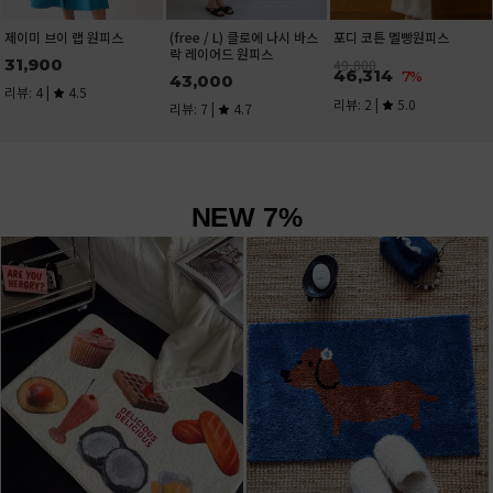
(free / L) 클로에 나시 바스
포디 코튼 멜빵원피스
이 랩 원피스
락 레이어드 원피스
0
49,800
46,314
7%
43,000
4.5
리뷰: 2 |
5.0
리뷰: 7 |
4.7
NEW 7%