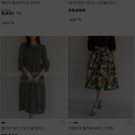
패브릭 플라워 티슈 파우치
레이디무드 레이스 니트블라우스
39,800
9,700
9,021
7%
엘리브 허리 스모크 롱 원피스
카멜리아 플라워 A라인 스커트