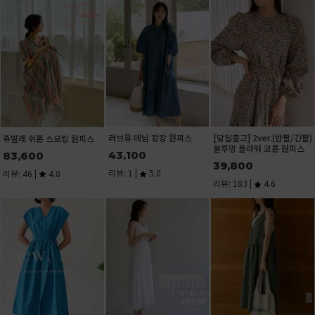
[당일발
츠
28,9
리뷰: 33
기본 U
55%)
러브유 데님 캉캉 원피스
[당일출고] 2ver.(반팔/긴팔)
폰 스모킹 원피스
8,90
블루밍 플라워 코튼 원피스
43,100
0
리뷰: 1 
39,800
리뷰: 1 |
5.0
4.8
리뷰: 183 |
4.6