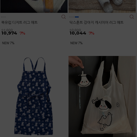
북유럽 디저트 러그 매트
닥스훈트 강아지 캐시미어 러그 매트
11,800
10,800
10,974
10,044
7%
7%