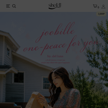
X
0
3,000P