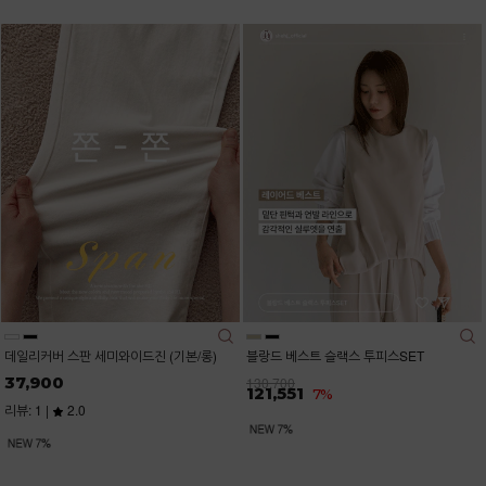
데일리커버 스판 세미와이드진 (기본/롱)
블랑드 베스트 슬랙스 투피스SET
37,900
130,700
121,551
7%
리뷰: 1 |
2.0