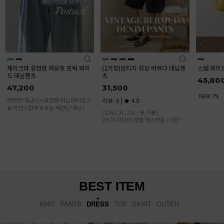
(2기장)빈티지 워싱 버뮤다 데님팬
스텝 와이드 일자 데님 팬츠
(리오셀)쿨
츠
기본/롱)
45,800
31,500
31,500
리뷰: 6 |
4.8
리뷰: 6 |
[S,M,L,XL,2XL / 숏,기본]
후들후들♥ 
빈티지 워싱이 정말 멋스러운 2기장 버
허리 인밴딩
뮤다 데님! 편하게 입기 딱 좋은 아이템
이에요
BEST ITEM