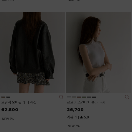
모던릭 오버핏 레더 자켓
르모어 스킨터치 폴라 나시
62,800
26,700
리뷰: 1 |
5.0