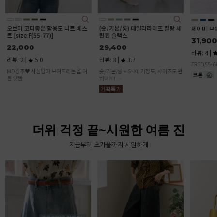
(숏/기본/롱) 데일리라이프 찰랑 세
데일리커버
제이미 브이 랩 원피스
련된 슬랙스
본/롱)
31,900
29,400
37,90
리뷰: 4 |
4.5
리뷰: 3 |
3.7
리뷰: 1 |
FREE(55-66)
숏/기본/롱 + S~XL 기장도, 사이즈도 완
벽하게!
💥 이 가격에 이 퀄리티? 말도 안 돼요!
더위 걱정 끝~시원한 여름 진
지금부터 초가을까지 시원하게