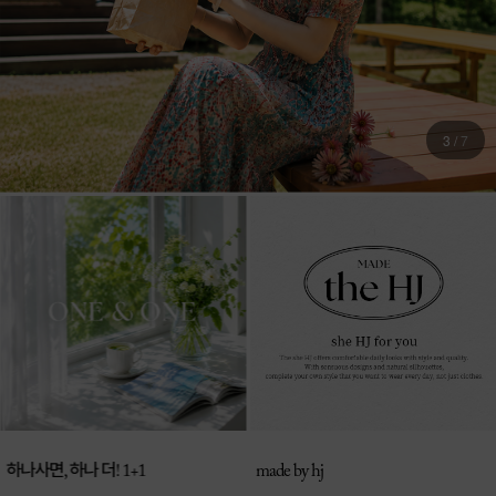
4
/
7
매일 신상 업로드
made by hj