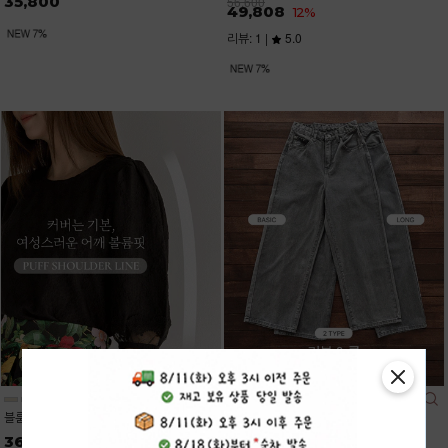
35,800
56,600
49,808
12%
리뷰: 1 |
5.0
블룸레이스 7부 퍼프 블라우스
데이즈 7컬러 롱,숏 일자 와이드진
36,200
34,900