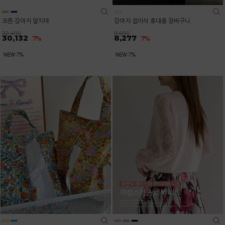
코튼 강아지 앞치마
강아지 접이식 휴대용 장바구니
32,400
8,900
30,132
8,277
7%
7%