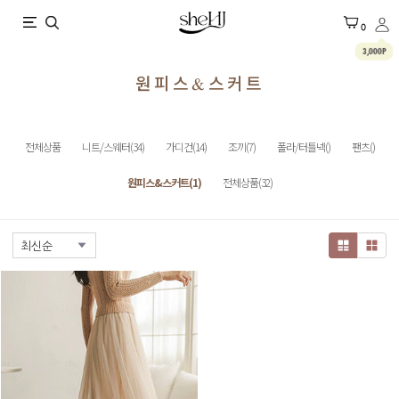
X
0
3,000P
원피스&스커트
전체상품
니트/스웨터(34)
가디건(14)
조끼(7)
폴라/터틀넥()
팬츠()
원피스&스커트(1)
전체상품(32)