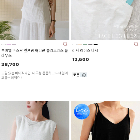
루미엘 바스락 옆셔링 허리끈 슬리브리스 블
리사 레이스 나시
라우스
12,600
28,700
느낌 있는 베이직라인, 내구성 튼튼하고 디테일이
고급스러워요-!