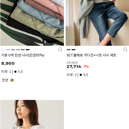
기본 U넥 린넨 나시(린넨55%)
SET.볼레로 가디건+니트 나시 세트
29,800
8,900
27,714
7%
리뷰: 1 |
5.0
리뷰: 2 |
4.5