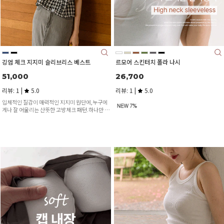
깅엄 체크 지지미 슬리브리스 베스트
르모어 스킨터치 폴라 나시
51,000
26,700
리뷰: 1 |
5.0
리뷰: 1 |
5.0
입체적인 질감이 매력적인 지지미 원단에,누구에
게나 잘 어울리는 산뜻한 고방체크 패턴.하나만 입
어도 완성도 높은 스타일링이 가능해요.