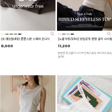
(숏/롱)(캡내장) 쫀쫀스판 스퀘어 끈나시
[노출걱정ZERO] 안입은듯 편한 골지 나시
8,000
11,200
탄탄한 망고골지 나시💛단독으로도 레이어드로도
찰!떡!