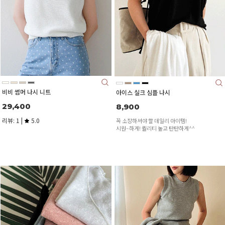
비비 썸머 나시 니트
아이스 실크 심플 나시
29,400
8,900
리뷰: 1 |
5.0
꼭 소장하셔야 할 데일리 아이템!
시원~하게! 퀄리티 높고 탄탄하게^^