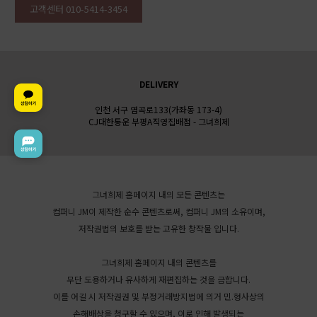
고객센터 010-5414-3454
DELIVERY
인천 서구 염곡로133(가좌동 173-4)
CJ대한통운 부평A직영집배점 - 그녀희제
그녀희제 홈페이지 내의 모든 콘텐츠는
컴퍼니 JM이 제작한 순수 콘텐츠로써, 컴퍼니 JM의 소유이며,
저작권법의 보호를 받는 고유한 창작물 입니다.
그녀희제 홈페이지 내의 콘텐츠를
무단 도용하거나 유사하게 재편집하는 것을 금합니다.
이를 어길 시 저작권권 및 부정거래방지법에 의거 민.형사상의
손해배상을 청구할 수 있으며, 이로 인해 발생되는