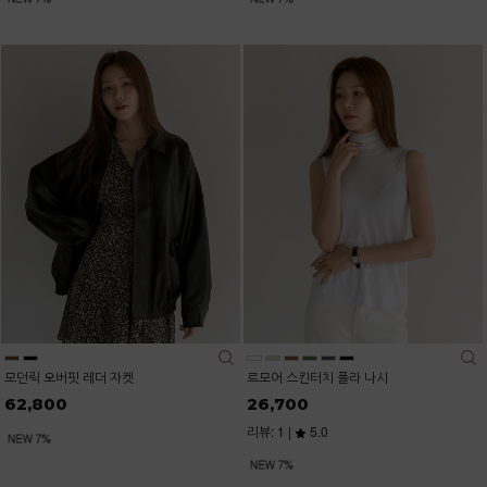
모던릭 오버핏 레더 자켓
르모어 스킨터치 폴라 나시
62,800
26,700
리뷰: 1 |
5.0