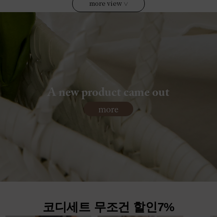
more view
∨
A new product came out
more
코디세트 무조건 할인7%