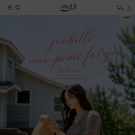
X
0
3,000P