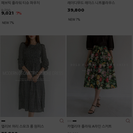
패브릭 플라워 티슈 파우치
레이디무드 레이스 니트블라우스
39,800
9,700
9,021
7%
엘리브 허리 스모크 롱 원피스
카멜리아 플라워 A라인 스커트