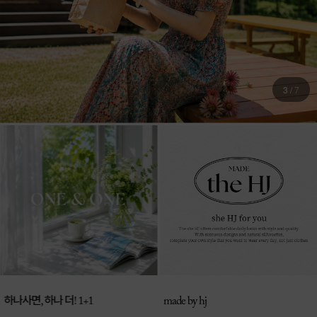
4
/
7
매일 신상 업로드
made by hj