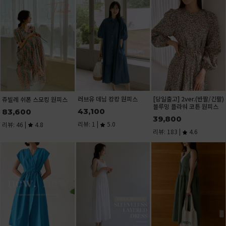
[당일발송]치즈인더 포켓 셔
화사한 그린플라워 소매레이
큐브 스퀘어넥 반팔 티셔츠
츠
스 반팔 티셔츠[size:F(55-통
15,600
통66)]
28,900
리뷰: 1 |
5.0
29,400
리뷰: 33 |
4.9
리뷰: 1 |
5.0
기본 U넥 린넨 나시(린넨
U넥 트임 반팔 티셔츠
[노출걱정ZERO] 안입은듯
55%)
편한 골지 나시탑
15,100
8,900
11,200
리뷰: 1 |
5.0