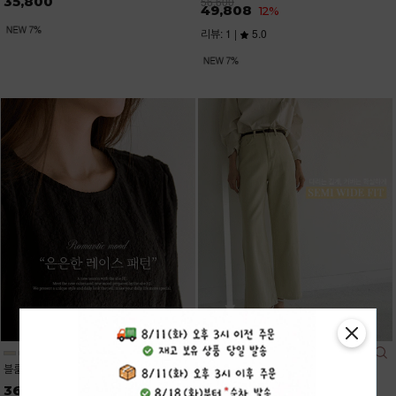
35,800
56,600
49,808
12%
리뷰: 1 |
5.0
블룸레이스 7부 퍼프 블라우스
데이즈 7컬러 롱,숏 일자 와이드진
36,200
34,900