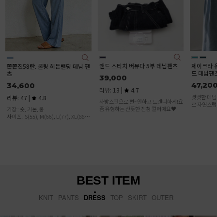
[S,M,L,XL
빈티지 워싱
뮤다 데님! 
이에요
앤드 스티치 버뮤다 5부 데님팬츠
제이크라 유연한 여유핏 핀턱 와이
드 데님팬츠
39,000
47,200
리뷰: 13 |
4.7
뻣뻣한 데님NO! 유연한 워싱 터치감으
사방스판으로 편~안하고 트랜디하게!요
로 자연스럽게 흐르는 세련된 데님:)
즘 유행하는 산뜻한 진청 컬러에요♥
BEST ITEM