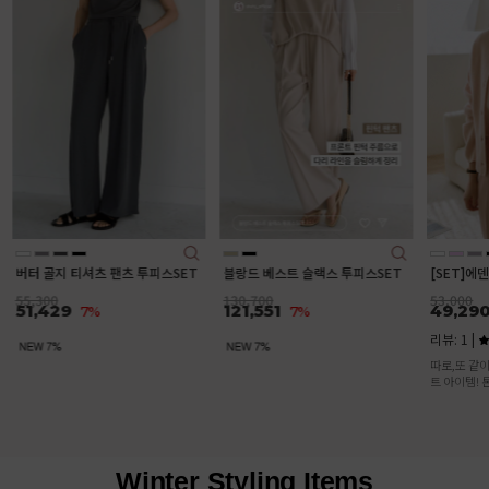
[SET]애
트+오픈 루
78,000
72,54
깔끔하고 정
디로 옷고를
블랑드 베스트 슬랙스 투피스SET
[SET]에덴 니트가디건 나시 세트
130,700
53,000
121,551
49,290
7%
7%
리뷰: 1 |
5.0
따로,또 같이 입기 좋은 활용도 높은 세
트 아이템! 톤온톤 컬러의 세트로 입으면
여성스러운 분위기 물씬♥
Winter Styling Items