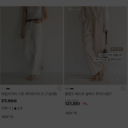
데일리커버 스판 세미와이드진 (기본/롱)
블랑드 베스트 슬랙스 투피스SET
37,900
130,700
121,551
7%
리뷰: 1 |
2.0