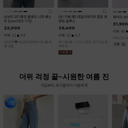
(숏/기본/롱) 데일리라이프 찰랑 세
데일리커버
제이미 브이 랩 원피스
련된 슬랙스
본/롱)
31,900
29,400
37,90
리뷰: 4 |
4.5
리뷰: 3 |
3.7
리뷰: 1 |
FREE(55-66)
숏/기본/롱 + S~XL 기장도, 사이즈도 완
벽하게!
💥 이 가격에 이 퀄리티? 말도 안 돼요!
더위 걱정 끝~시원한 여름 진
지금부터 초가을까지 시원하게
(2기장)빈
츠
31,500
리뷰: 6 |