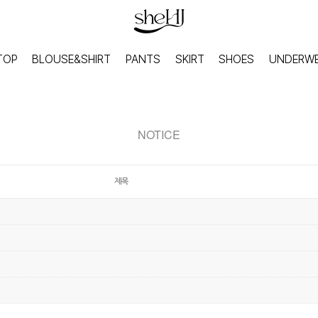
TOP
BLOUSE&SHIRT
PANTS
SKIRT
SHOES
UNDERW
NOTICE
제목
HOME
INNER
홈웨어
이너웨어