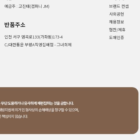
예금주 : 고진태(컴퍼니 JM)
브랜드 컨셉
사회공헌
채용정보
반품주소
협찬/제휴
인천 서구 염곡로133(가좌동)173-4
도매인증
CJ대한통운 부평A직영집배점 - 그녀희제
를
무단 도용하거나 유사하게 재편집하는 것을 금합니다.
래방지법에 의거 민.형사상의 손해배상을 청구할 수 있으며,
은 책임지지 않습니다.