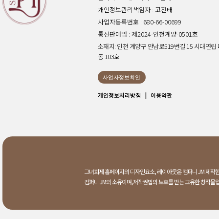
개인정보관리책임자 : 고진태
사업자등록번호 : 680-66-00699
통신판매업 : 제2024-인천계양-0501호
소재지: 인천 계양구 안남로519번길 15 시대연립 
동 103호
사업자정보확인
개인정보처리방침
|
이용약관
그녀희제 홈페이지의 디자인요소, 레이아웃은 컴퍼니 JM 제작한
컴퍼니 JM의 소유이며,저작권법의 보호를 받는 고유한 창작물입