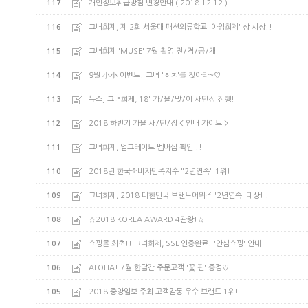
117
개인정보취급방침 변경안내 ( 2018.12.12 )
116
그녀희제, 제 2회 서울대 패션의류학교 '아임희제' 상 시상!!
115
그녀희제 'MUSE' 7월 촬영 전/격/공/개
114
9월 小小 이벤트! 그녀 'ㅎㅈ'를 찾아라~♡
113
뉴스] 그녀희제, 18' 가/을/맞/이 새단장 진행!
112
2018 하반기 가을 새/단/장 < 안내 가이드 >
111
그녀희제, 업그레이드 멤버십 확인 !!
110
2018년 한국소비자만족지수 "2년연속" 1위!
109
그녀희제, 2018 대한민국 브랜드어워즈 '2년연속' 대상! !
108
☆2018 KOREA AWARD 4관왕!☆
107
쇼핑몰 최초!! 그녀희제, SSL 인증완료! '안심쇼핑' 안내
106
ALOHA! 7월 한달간 주문고객 '꽃 핀' 증정♡
105
2018 중앙일보 주최 고객감동 우수 브랜드 1위!