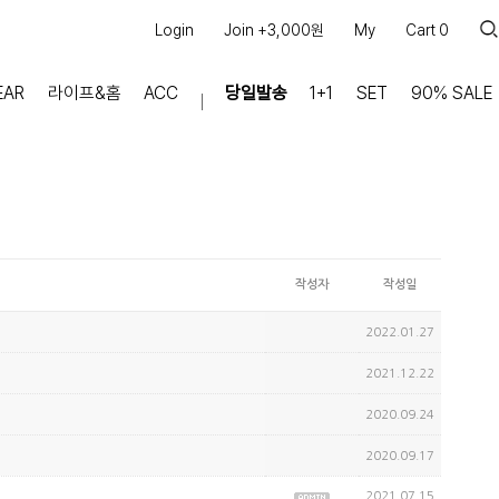
Login
Join +3,000원
My
Cart
0
EAR
라이프&홈
ACC
당일발송
1+1
SET
90% SALE
마이페이지
장바구니
주문내역
적립금
쿠폰조회
작성자
작성일
커뮤니티
2022.01.27
공지사항
2021.12.22
FAQ
상품문의
2020.09.24
교환/반품 문의
리뷰 +30,000
2020.09.17
실시간 상담톡
2021.07.15