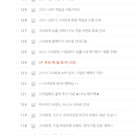
SKIRT
KNIT
129
2021 APP 적립금 이용가이드
미디/미니 스커트
니트/스웨터
롱 스커트
가디건
128
2021 상반기 그녀희제 회원 적립금 소멸 안내
조끼
폴라/터틀넥
127
그녀희제 상품 구매시 5% 적립 이벤트 종료 안내
팬츠
126
그녀희제 홈페이지 리뉴얼 안내드림
원피스&스커트
OUTER
125
뉴스] 그녀희제, 19일부터 '심夜시장 특가찬스' 앵콜 진행!
자켓/코트
19' 회원 특.별.혜.택 10종
124
점퍼/집업
조끼
123
2019 그녀희제 APP 설치, 다양한 혜택이 가득!
가디건
122
**그녀희제 NEW 멤버십 **
#트위드
121
스마일페이 결제 추가 기념 ★10% 페이백★
#바람막이
#트렌치
120
빅사이즈 브랜드, PLUS+ MINE 안내
119
그녀희제, 2019 '소비자선정 최고의 브랜드 대상' 수상!!!
118
그녀희제, 수입 여성의류 브랜드 '벤처기업 인증' 획득!!