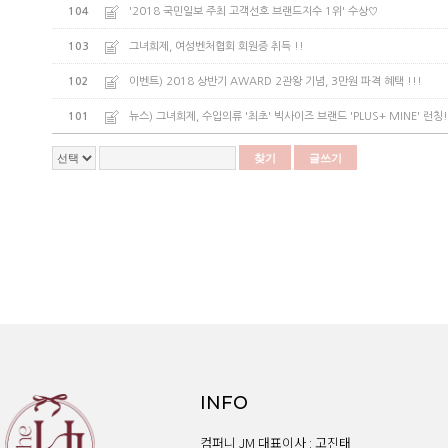
104
'2018 국민일보 주최 고객선호 브랜드지수 1위' 수상♡
103
그녀희제, 여성벤처협회 회원증 취득 !!
102
이벤트) 2018 상반기 AWARD 2관왕 기념, 3만원 파격 혜택 !!!
101
뉴스) 그녀희제, 수입의류 '최초' 빅사이즈 브랜드 'PLUS+ MINE' 런칭!
찾기
글쓰기
INFO
컴퍼니 JM 대표이사 : 고진태