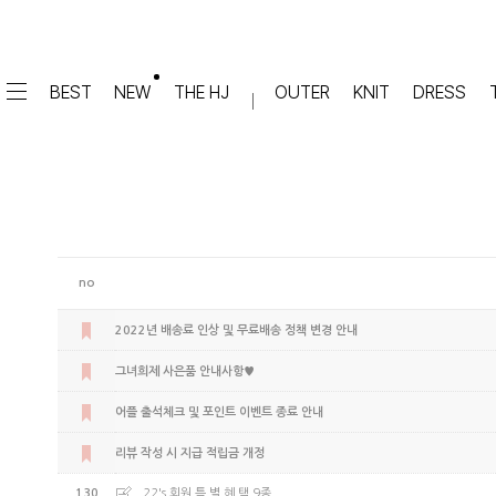
BEST
NEW
THE HJ
OUTER
KNIT
DRESS
DRESS
PANTS
원피스
★텐션업! 쫀쫀진
점프수트
세트
면/캐쥬얼
데님
no
슬랙스
TOP
숏팬츠
티셔츠
2022년 배송료 인상 및 무료배송 정책 변경 안내
맨투맨
#배기
그녀희제 사은품 안내사항♥
슬리브리스
#세미와이드
#와이드
어플 출석체크 및 포인트 이벤트 종료 안내
#부츠컷
BLOUSE
#밴딩
리뷰 작성 시 지급 적립금 개정
블라우스
셔츠
130
22's 회원 특.별.혜.택 9종