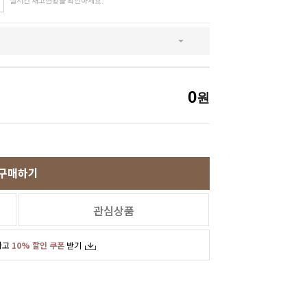
실시간 재고현황을 확인하세요.
SNS
인스타그램
카카오스토리
페이스북
0
원
구매하기
관심상품
하고
10% 할인 쿠폰
받기