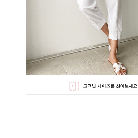
SKIRT
KNIT
미디/미니 스커트
니트/스웨터
롱 스커트
가디건
조끼
폴라/터틀넥
팬츠
원피스&스커트
OUTER
자켓/코트
점퍼/집업
조끼
가디건
#트위드
#바람막이
#트렌치