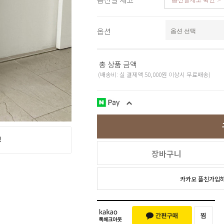
스포츠웨어
ACC
1+1
옵션
코디아이템
스카프/머플러
쥬얼리
총 상품 금액
양말/덧신/스타킹
~90% SALE
(배송비: 실 결제액 50,000원 이상시 무료배송)
장바구니
카카오 플친가입