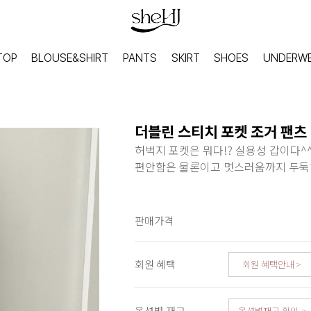
TOP
BLOUSE&SHIRT
PANTS
SKIRT
SHOES
UNDERW
더블린 스티치 포켓 조거 팬츠
허벅지 포켓은 뭐다!? 실용성 갑이다^
편안함은 물론이고 멋스러움까지 두둑
판매가격
회원 혜택
회원 혜택안내
HOME
INNER
홈웨어
이너웨어
옵션별 재고
옵션별재고 확인