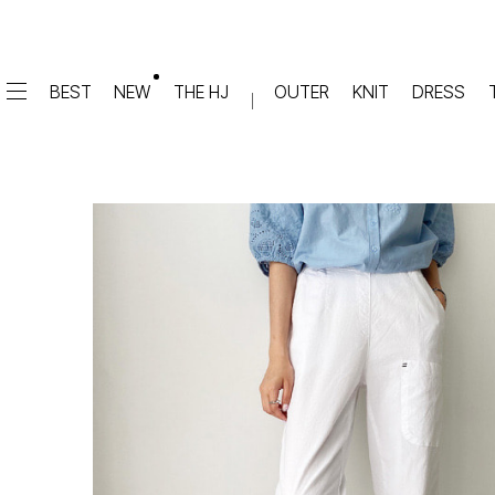
BEST
NEW
THE HJ
OUTER
KNIT
DRESS
DRESS
PANTS
원피스
★텐션업! 쫀쫀진
점프수트
세트
면/캐쥬얼
데님
슬랙스
TOP
숏팬츠
티셔츠
맨투맨
#배기
슬리브리스
#세미와이드
#와이드
#부츠컷
BLOUSE
#밴딩
블라우스
셔츠