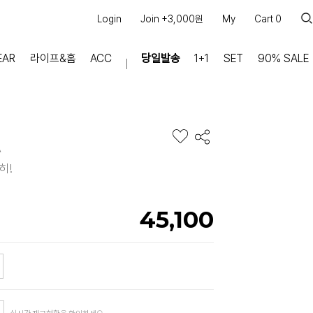
Login
Join +3,000원
My
Cart
0
EAR
라이프&홈
ACC
당일발송
1+1
SET
90% SALE
마이페이지
장바구니
주문내역
^
적립금
히!
쿠폰조회
커뮤니티
45,100
공지사항
FAQ
상품문의
교환/반품 문의
리뷰 +30,000
실시간 상담톡