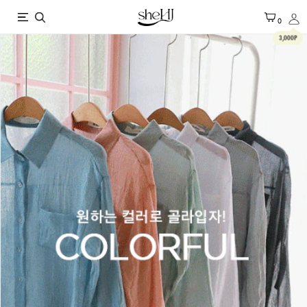
X
0
3,000P