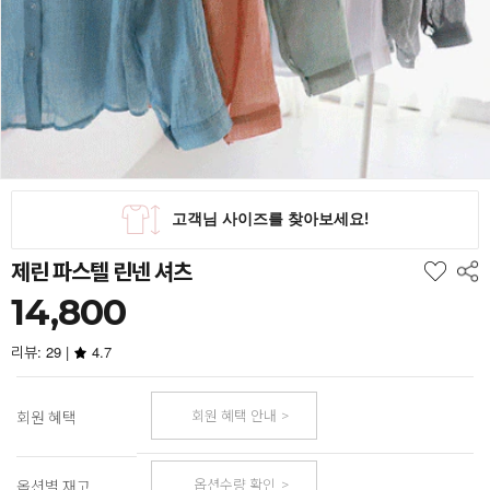
제린 파스텔 린넨 셔츠
14,800
리뷰: 29 |
4.7
회원 혜택 안내
회원 혜택
옵션수량 확인
옵션별 재고