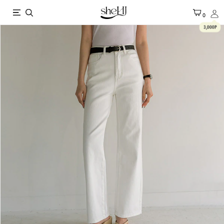
X
0
3,000P