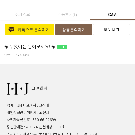
상세정보
상품후기
(
1
)
Q&A
모두보기
카톡으로 문의하기
상품문의하기
◈ 무엇이든 물어보세요! ◈
C****
17.04.28
컴퍼니 JM 대표이사 : 고진태
개인정보관리책임자 : 고진태
사업자등록번호 : 680-66-00699
통신판매업 : 제2024-인천계양-0501호
소재지 : 인천 계양구 안남로519번길 15 시대연립 다동 103호