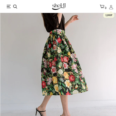
X
0
3,000P