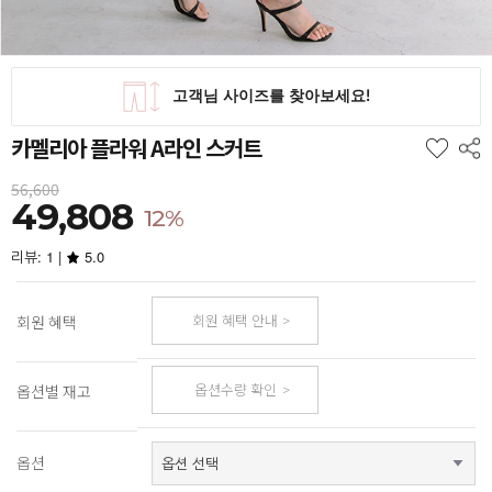
카멜리아 플라워 A라인 스커트
56,600
49,808
12%
리뷰: 1 |
5.0
회원 혜택 안내
회원 혜택
옵션수량 확인
옵션별 재고
옵션