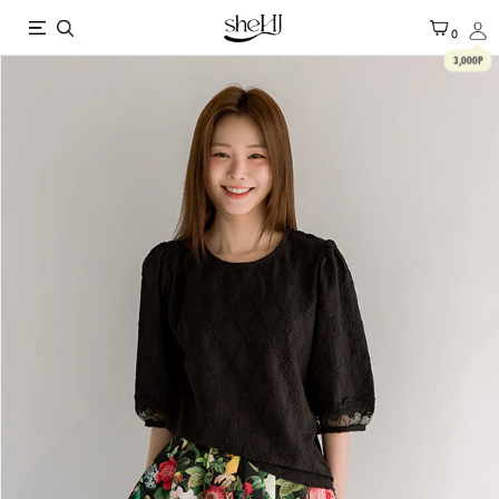
X
0
3,000P