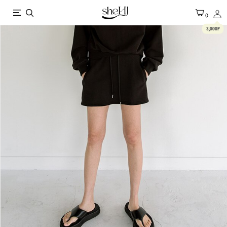
X
0
3,000P