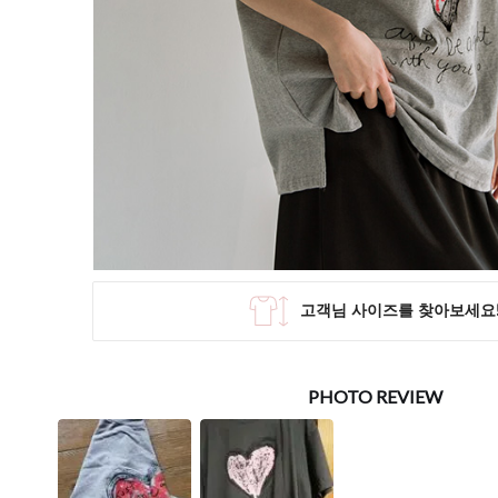
SKIRT
KNIT
미디/미니 스커트
니트/스웨터
롱 스커트
가디건
조끼
폴라/터틀넥
팬츠
원피스&스커트
OUTER
자켓/코트
점퍼/집업
조끼
가디건
#트위드
#바람막이
#트렌치