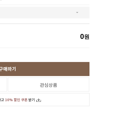
SNS
인스타그램
카카오스토리
페이스북
0
원
구매하기
관심상품
하고
10% 할인 쿠폰
받기