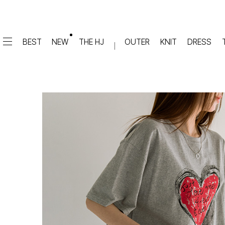
BEST
NEW
THE HJ
OUTER
KNIT
DRESS
DRESS
PANTS
원피스
★텐션업! 쫀쫀진
점프수트
세트
면/캐쥬얼
데님
슬랙스
TOP
숏팬츠
티셔츠
맨투맨
#배기
슬리브리스
#세미와이드
#와이드
#부츠컷
BLOUSE
#밴딩
블라우스
셔츠