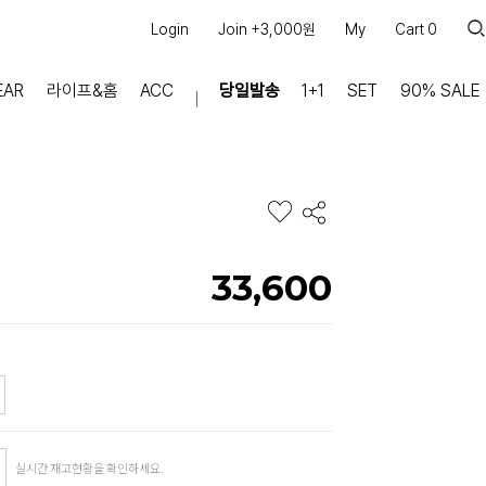
Login
Join +3,000원
My
Cart
0
EAR
라이프&홈
ACC
당일발송
1+1
SET
90% SALE
마이페이지
장바구니
주문내역
적립금
쿠폰조회
33,600
커뮤니티
공지사항
FAQ
상품문의
교환/반품 문의
리뷰 +30,000
실시간 상담톡
실시간 재고현황을 확인하세요.