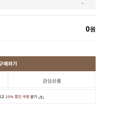
SNS
인스타그램
카카오스토리
0
원
페이스북
구매하기
관심상품
하고
10% 할인 쿠폰
받기