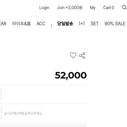
Login
Join +3,000원
My
Cart
0
EAR
라이프&홈
ACC
당일발송
1+1
SET
90% SALE
마이페이지
장바구니
주문내역
적립금
쿠폰조회
52,000
커뮤니티
공지사항
FAQ
상품문의
교환/반품 문의
실시간 재고현황을 확인하세요.
리뷰 +30,000
실시간 상담톡