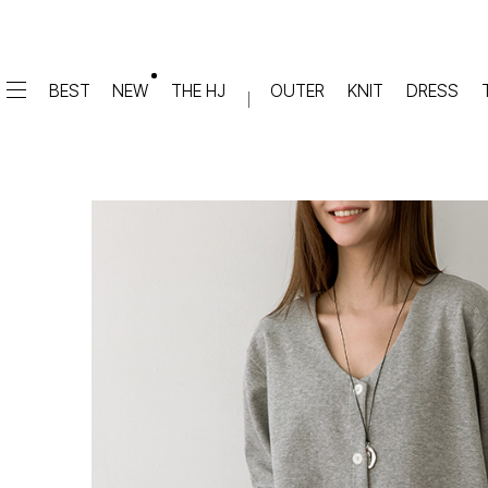
BEST
NEW
THE HJ
OUTER
KNIT
DRESS
DRESS
PANTS
원피스
★텐션업! 쫀쫀진
점프수트
세트
면/캐쥬얼
데님
슬랙스
TOP
숏팬츠
티셔츠
맨투맨
#배기
슬리브리스
#세미와이드
#와이드
#부츠컷
BLOUSE
#밴딩
블라우스
셔츠