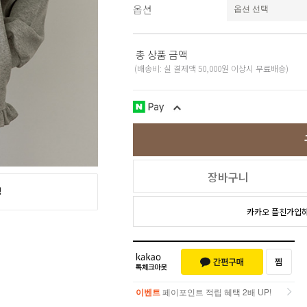
옵션
스포츠웨어
ACC
1+1
코디아이템
총 상품 금액
스카프/머플러
(배송비: 실 결제액 50,000원 이상시 무료배송)
쥬얼리
양말/덧신/스타킹
~90% SALE
장바구니
카카오 플친가입
이벤트
페이포인트 적립 혜택 2배 UP!