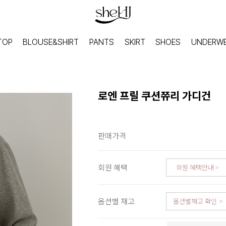
TOP
BLOUSE&SHIRT
PANTS
SKIRT
SHOES
UNDERW
로엔 프릴 쿠션쮸리 가디건
판매가격
회원 혜택
회원 혜택안내
옵션별 재고
옵션별재고 확인
HOME
INNER
홈웨어
이너웨어