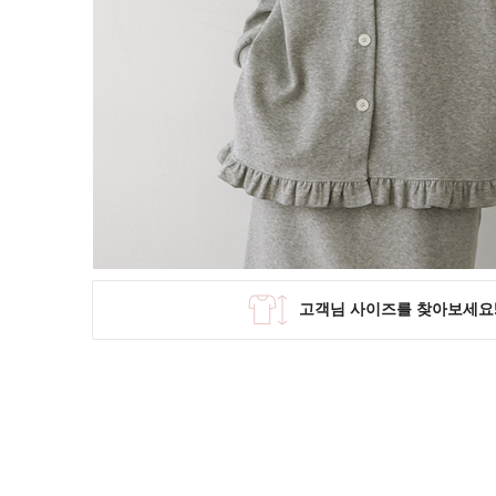
SKIRT
KNIT
미디/미니 스커트
니트/스웨터
롱 스커트
가디건
조끼
폴라/터틀넥
팬츠
원피스&스커트
OUTER
자켓/코트
점퍼/집업
조끼
가디건
#트위드
#바람막이
#트렌치