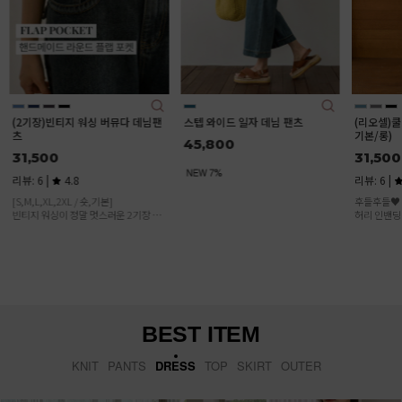
팬
스텝 와이드 일자 데님 팬츠
(리오셀)쿨링 아이스 와이드진(숏/
쫀쫀진5
기본/롱)
츠
45,800
31,500
34,6
리뷰: 6 |
4.8
리뷰: 47
후들후들♥ 시원하고 사방스판소재와,
기장 : 숏,
버
허리 인밴딩으로 편~안한 여름데님!
사이즈 : S(
2XL(99)
여름에도 
가벼운 중
있는 워싱
BEST ITEM