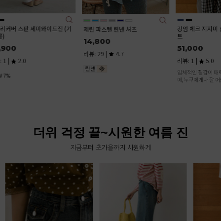
깅엄 체크 지지미 슬리브리스 베스
(2기장) 
제린 파스텔 린넨 셔츠
트
14,800
28,600
25,168
51,000
리뷰: 29 |
4.7
리뷰: 8 |
리뷰: 1 |
5.0
데님의 불편
입체적인 질감이 매력적인 지지미 원단
후들후들 편
에,누구에게나 잘 어울리는 산뜻한 고방
이게 진짜 
체크 패턴.하나만 입어도 완성도 높은 스
타일링이 가능해요.
더위 걱정 끝~시원한 여름 진
지금부터 초가을까지 시원하게