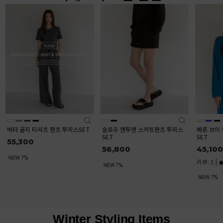
버터 골지 
55,30
슬로우 맨투맨 스커트팬츠 투피스
베른 브이 루즈 니트 스커트 투피스
SET
SET
56,800
45,100
리뷰: 1 |
5.0
Winter Styling Items