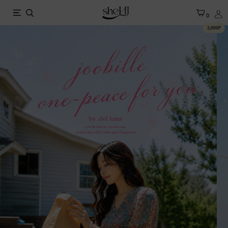
X
0
3,000P