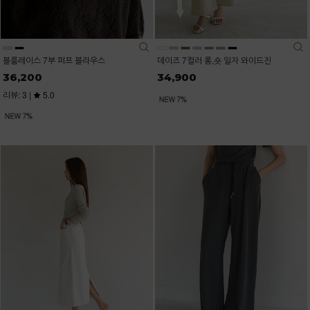
블룸레이스 7부 퍼프 블라우스
데이즈 7컬러 롱,숏 일자 와이드진
36,200
34,900
리뷰: 3 |
5.0