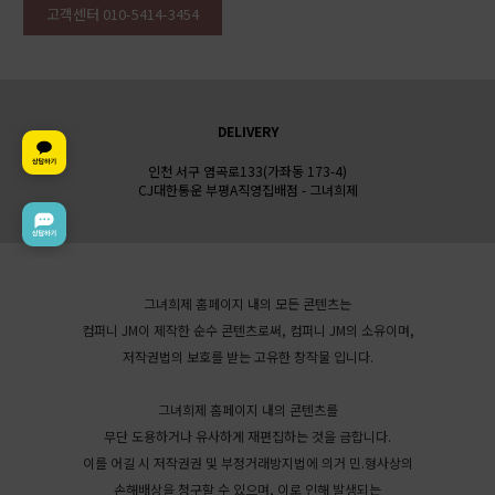
고객센터 010-5414-3454
DELIVERY
인천 서구 염곡로133(가좌동 173-4)
CJ대한통운 부평A직영집배점 - 그녀희제
그녀희제 홈페이지 내의 모든 콘텐츠는
컴퍼니 JM이 제작한 순수 콘텐츠로써, 컴퍼니 JM의 소유이며,
저작권법의 보호를 받는 고유한 창작물 입니다.
그녀희제 홈페이지 내의 콘텐츠를
무단 도용하거나 유사하게 재편집하는 것을 금합니다.
이를 어길 시 저작권권 및 부정거래방지법에 의거 민.형사상의
손해배상을 청구할 수 있으며, 이로 인해 발생되는