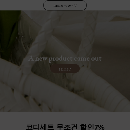
more view
∨
A new product came out
more
코디세트 무조건 할인7%