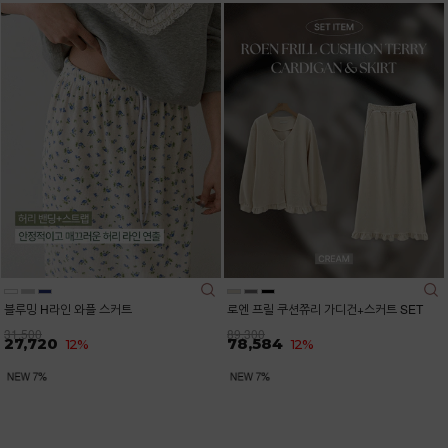
블루밍 H라인 와플 스커트
로엔 프릴 쿠션쮸리 가디건+스커트 SET
31,500
89,300
27,720
78,584
12%
12%