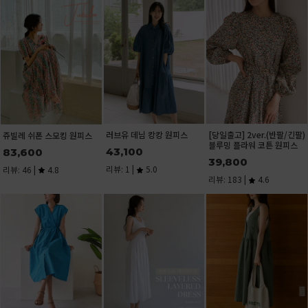
[당일발송]치즈인더 포켓 셔
화사한 그린플라워 소매레이
큐브 스퀘어넥 반팔 티셔츠
츠
스 반팔 티셔츠[size:F(55-통
15,600
통66)]
28,900
리뷰: 1 |
5.0
29,400
리뷰: 33 |
4.9
리뷰: 1 |
5.0
기본 U넥 린넨 나시(린넨
U넥 트임 반팔 티셔츠
[노출걱정ZERO] 안입은듯
55%)
편한 골지 나시탑
15,100
8,900
11,200
리뷰: 1 |
5.0