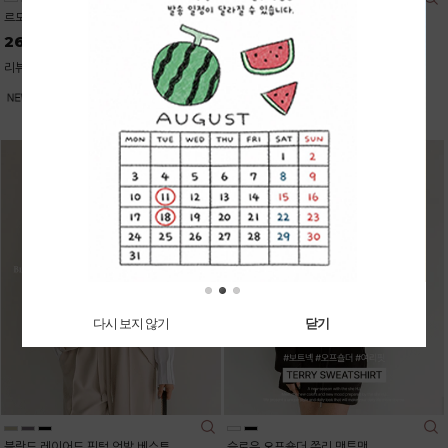
르모어 스킨터치 폴라 나시
데일리커버 스판 세미와이드진 (기본/롱)
26,700
37,900
리뷰: 1 |
5.0
리뷰: 1 |
2.0
다시 보지 않기
닫기
블랑드 레이어드 핀턱 언발 베스트
슬로우 오프숄더 쮸리 맨투맨