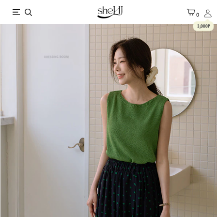
X
0
3,000P