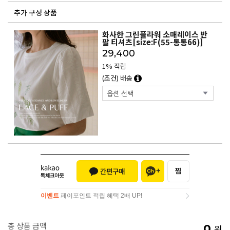
추가 구성 상품
화사한 그린플라워 소매레이스 반
팔 티셔츠[size:F(55-통통66)]
29,400
1% 적립
(조건) 배송
이벤트
페이포인트 적립 혜택 2배 UP!
이벤트
페이포인트 적립 혜택 2배 UP!
총 상품 금액
0
원