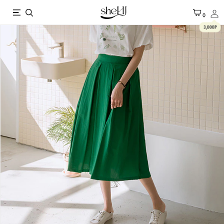
X
0
3,000P