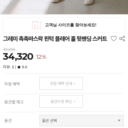
그레미 촉촉바스락 핀턱 플레어 훌 뒷밴딩 스커트
39,000
34,320
12%
리뷰: 2 |
5.0
회원 혜택 안내
회원 혜택
옵션수량 확인
옵션별 재고
옵션