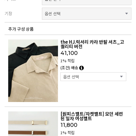
기장
추가 구성 상품
the HJ.럭셔리 카라 반팔 셔츠_고
퀄리티 버전
41,100
1% 적립
(조건) 배송
[원피스벨트/자켓벨트] 모던 세련
된 일자 여성벨트
11,800
1% 적립