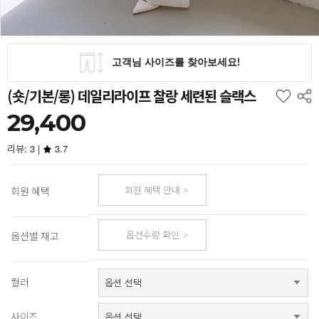
(숏/기본/롱) 데일리라이프 찰랑 세련된 슬랙스
29,400
리뷰: 3 |
3.7
회원 혜택 안내
회원 혜택
옵션수량 확인
옵션별 재고
컬러
사이즈