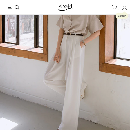
X
0
3,000P