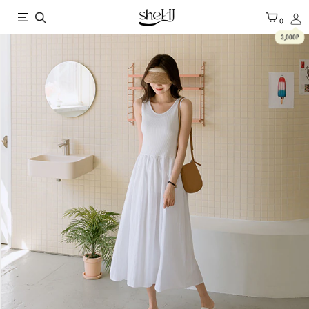
X
0
3,000P