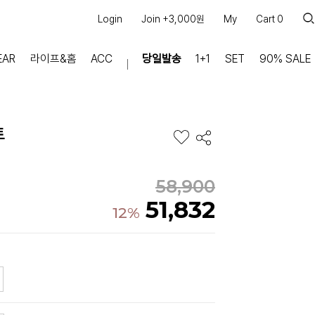
Login
Join +3,000원
My
Cart
0
EAR
라이프&홈
ACC
당일발송
1+1
SET
90% SALE
마이페이지
장바구니
트
주문내역
적립금
쿠폰조회
58,900
51,832
커뮤니티
12%
공지사항
FAQ
상품문의
교환/반품 문의
리뷰 +30,000
실시간 상담톡