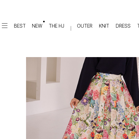
BEST
NEW
THE HJ
OUTER
KNIT
DRESS
DRESS
PANTS
원피스
★텐션업! 쫀쫀진
점프수트
세트
면/캐쥬얼
데님
슬랙스
TOP
숏팬츠
티셔츠
맨투맨
#배기
슬리브리스
#세미와이드
#와이드
#부츠컷
BLOUSE
#밴딩
블라우스
셔츠