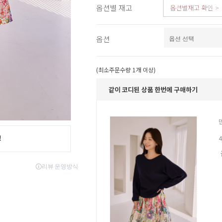
옵션별 재고
옵션별재고 확인
스포츠웨어
ACC
1+1
코디아이템
옵션
스카프/머플러
쥬얼리
양말/덧신/스타킹
(최소주문수량 1개 이상)
~90% SALE
같이 코디된 상품 한번에 구매하기