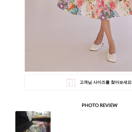
SKIRT
KNIT
미디/미니 스커트
니트/스웨터
롱 스커트
가디건
조끼
폴라/터틀넥
팬츠
원피스&스커트
OUTER
자켓/코트
점퍼/집업
조끼
가디건
#트위드
#바람막이
#트렌치