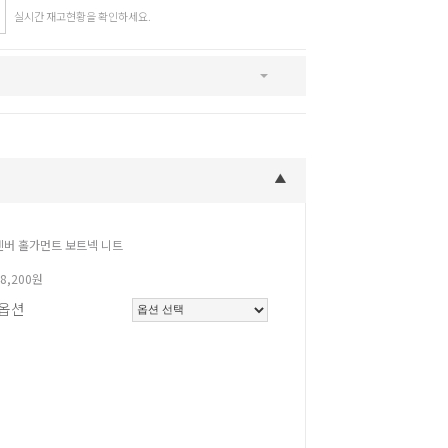
실시간 재고현황을 확인하세요.
SNS
인스타그램
카카오스토리
페이스북
덴버 홀가먼트 보트넥 니트
48,200원
옵션