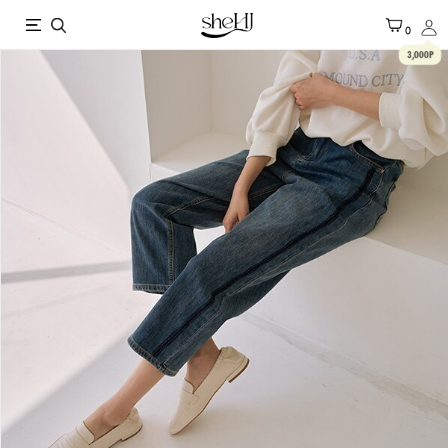
X
0
3,000P