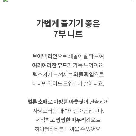
가볍게 즐기기 좋은
7부 니트
브이넥 라인
으로 쇄골이 살짝 보여
여리여리한 무드
가 가득 느껴져요.
텍스쳐가 느껴지는
와플 짜임
으로
하나만 입어도 포인트가 살아나요.
벌룬 소매로 아방한 아웃핏
이 연출되어
사랑스러운 매력이 살아난답니다.
세심하고
짱짱한 마무리감
으로
하이퀄리티를 느껴볼 수 있어요.