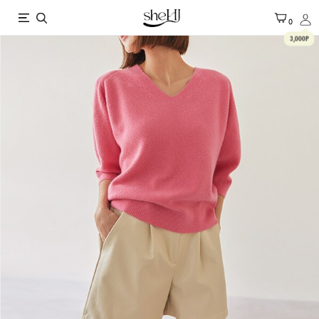
X
0
3,000P