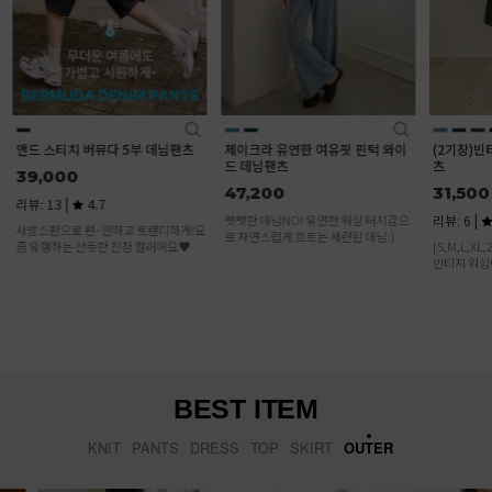
티치 버뮤다 5부 데님팬츠
제이크라 유연한 여유핏 핀턱 와이
(2기장)빈티지 워싱 
드 데님팬츠
츠
00
47,200
31,500
 |
4.7
뻣뻣한 데님NO! 유연한 워싱 터치감으
리뷰: 6 |
4.8
으로 편~안하고 트랜디하게!요
로 자연스럽게 흐르는 세련된 데님:)
는 산뜻한 진청 컬러에요♥
[S,M,L,XL,2XL / 숏,기본
빈티지 워싱이 정말 멋스
뮤다 데님! 편하게 입기 
이에요
BEST ITEM