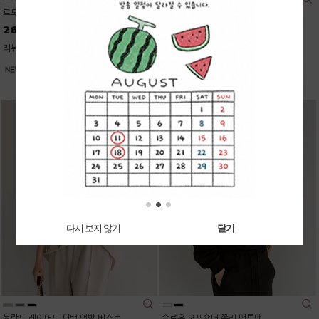
르모어 스킨터치 폴라 나시
데일리커버 스판 세미와이드진 (기본/롱)
26,700
37,900
리뷰: 1 |
5.0
리뷰: 1 |
2.0
다시 보지 않기
닫기
블랑드 레이어드 핀턱 언발 베스트
슬로우 오프숄더 쮸리 맨투맨