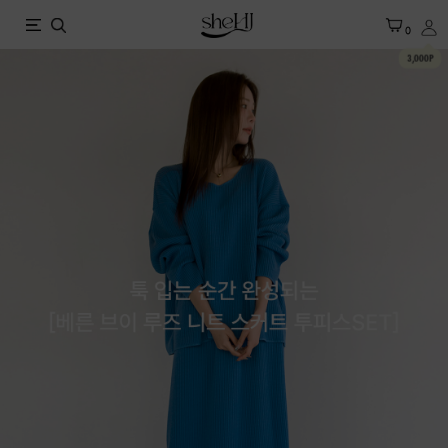
X
0
3,000P