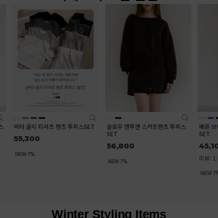
버터 골지 티셔츠 팬츠 투피스SET
슬로우 맨투맨 스커트팬츠 투피스
베른 브이
SET
SET
55,300
56,800
45,100
리뷰: 1 |
Winter Styling Items