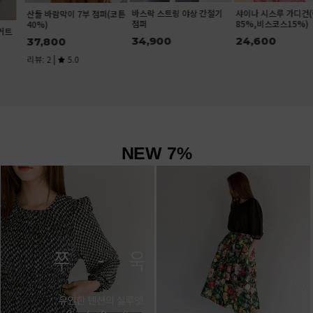
바스락 스트링 야상 간절기
샤이나 시스루 가디건(린넨
산들 바람막이 7부 점퍼(코튼
점퍼
85%,비스코스15%)
40%)
34,900
24,600
37,800
리뷰: 2 |
5.0
NEW 7%