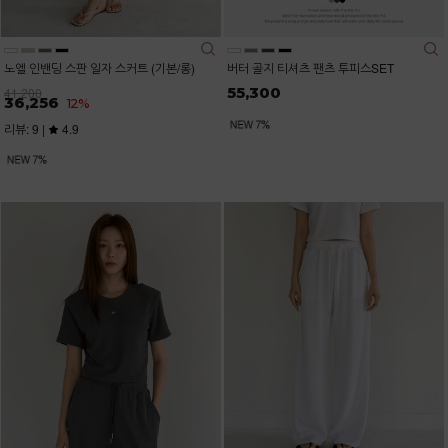
노엘 인밴딩 스판 일자 스커트 (기본/롱)
버터 골지 티셔츠 팬츠 투피스SET
55,300
41,200
36,256
12%
리뷰: 9 |
4.9