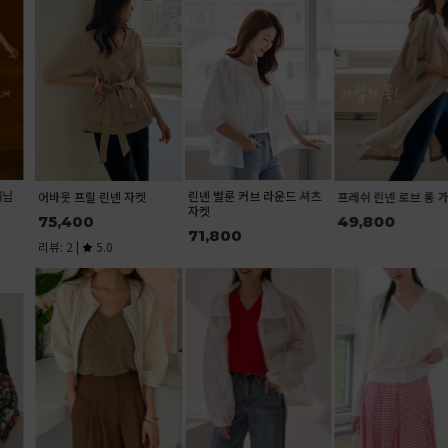
린넨 벌룬 커브 라운드 셔츠
어바웃 프릴 린넨 자켓
프레쉬 린넨 로브 롱 가디건
자켓
75,400
49,800
71,800
리뷰: 2 |
5.0