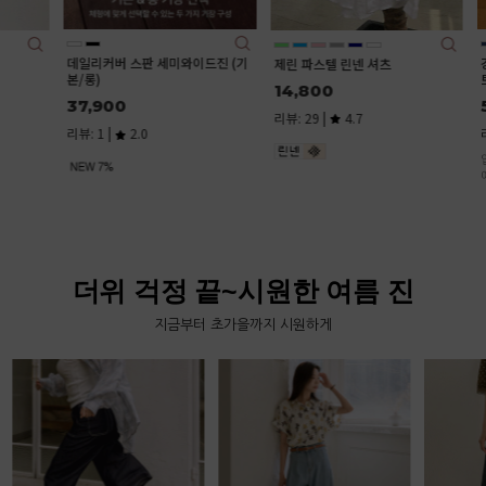
데일리커버 스판 세미와이드진 (기
깅엄 체크
제린 파스텔 린넨 셔츠
본/롱)
트
14,800
37,900
51,000
리뷰: 29 |
4.7
리뷰: 1 |
2.0
리뷰: 1 |
입체적인 질
에,누구에게
체크 패턴.
타일링이 가
더위 걱정 끝~시원한 여름 진
지금부터 초가을까지 시원하게