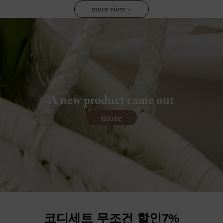
more view
∨
A new product came out
more
코디세트 무조건 할인7%