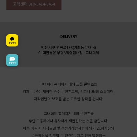
고객센터 010-5414-3454
DELIVERY
인천 서구 염곡로133(가좌동 173-4)
CJ대한통운 부평A직영집배점 - 그녀희제
그녀희제 홈페이지 내의 모든 콘텐츠는
컴퍼니 JM이 제작한 순수 콘텐츠로써, 컴퍼니 JM의 소유이며,
저작권법의 보호를 받는 고유한 창작물 입니다.
그녀희제 홈페이지 내의 콘텐츠를
무단 도용하거나 유사하게 재편집하는 것을 금합니다.
이를 어길 시 저작권권 및 부정거래방지법에 의거 민.형사상의
손해배상을 청구할 수 있으며, 이로 인해 발생되는