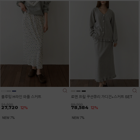
블루밍 H라인 와플 스커트
로엔 프릴 쿠션쮸리 가디건+스커트 SET
31,500
89,300
27,720
78,584
12%
12%