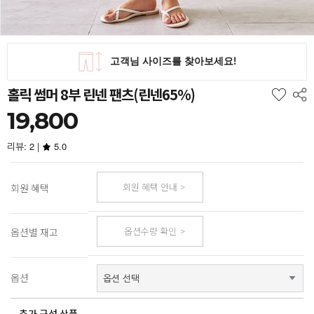
홀릭 썸머 8부 린넨 팬츠(린넨65%)
19,800
리뷰: 2 |
5.0
회원 혜택 안내
회원 혜택
옵션수량 확인
옵션별 재고
옵션
추가 구성 상품