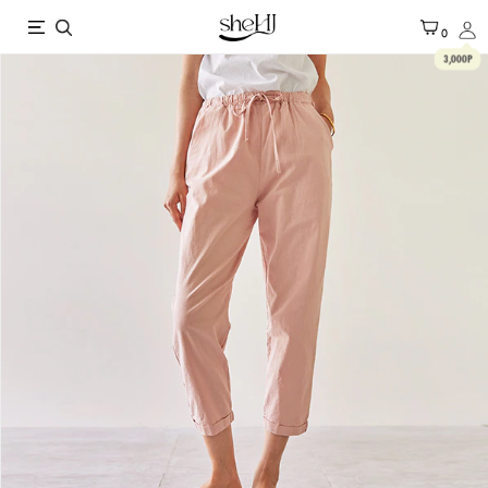
X
0
3,000P