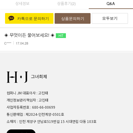
상세정보
상품후기
(
2
)
Q&A
모두보기
카톡으로 문의하기
상품문의하기
◈ 무엇이든 물어보세요! ◈
C****
17.04.28
컴퍼니 JM 대표이사 : 고진태
개인정보관리책임자 : 고진태
사업자등록번호 : 680-66-00699
통신판매업 : 제2024-인천계양-0501호
소재지 : 인천 계양구 안남로519번길 15 시대연립 다동 103호