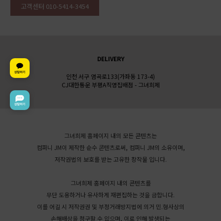
고객센터 010-5414-3454
DELIVERY
인천 서구 염곡로133(가좌동 173-4)
CJ대한통운 부평A직영집배점 - 그녀희제
그녀희제 홈페이지 내의 모든 콘텐츠는
컴퍼니 JM이 제작한 순수 콘텐츠로써, 컴퍼니 JM의 소유이며,
저작권법의 보호를 받는 고유한 창작물 입니다.
그녀희제 홈페이지 내의 콘텐츠를
무단 도용하거나 유사하게 재편집하는 것을 금합니다.
이를 어길 시 저작권권 및 부정거래방지법에 의거 민.형사상의
손해배상을 청구할 수 있으며, 이로 인해 발생되는