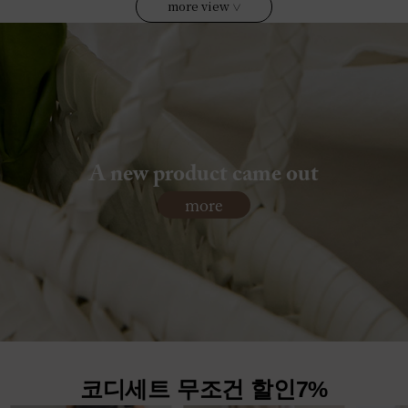
more view
∨
A new product came out
more
코디세트 무조건 할인7%