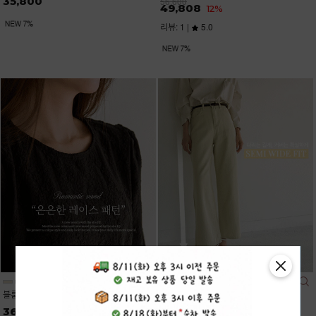
35,800
56,600
49,808
12%
리뷰: 1 |
5.0
블룸레이스 7부 퍼프 블라우스
데이즈 7컬러 롱,숏 일자 와이드진
36,200
34,900