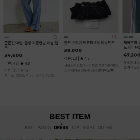
앤드 스티치 버뮤다 5부 데님팬츠
제이크라 유연한 여유핏 핀턱 와이
(2기장)빈
드 데님팬츠
츠
39,000
47,200
31,500
리뷰: 13 |
4.7
뻣뻣한 데님NO! 유연한 워싱 터치감으
리뷰: 6 |
사방스판으로 편~안하고 트랜디하게!요
로 자연스럽게 흐르는 세련된 데님:)
즘 유행하는 산뜻한 진청 컬러에요♥
[S,M,L,XL
빈티지 워싱
뮤다 데님! 
이에요
BEST ITEM