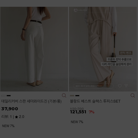
데일리커버 스판 세미와이드진 (기본/롱)
블랑드 베스트 슬랙스 투피스SET
37,900
130,700
121,551
7%
리뷰: 1 |
2.0