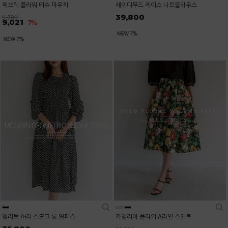
패브릭 플라워 티슈 파우치
레이디무드 레이스 니트블라우스
39,800
9,700
9,021
7%
엘리브 허리 스모크 롱 원피스
카멜리아 플라워 A라인 스커트