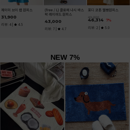
(free / L) 클로에 나시 바스
포디 코튼 멜빵원피스
제이미 브이 랩 원피스
락 레이어드 원피스
31,900
49,800
46,314
7%
43,000
리뷰: 4 |
4.5
리뷰: 2 |
5.0
리뷰: 7 |
4.7
NEW 7%