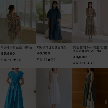
러브유 데님 캉캉 원피스
[당일출고] 2ver.(반팔/긴팔)
쥬빌레 쉬폰 스모킹 원피스
블루밍 플라워 코튼 원피스
43,100
83,600
39,800
리뷰: 1 |
5.0
리뷰: 46 |
4.8
리뷰: 183 |
4.6