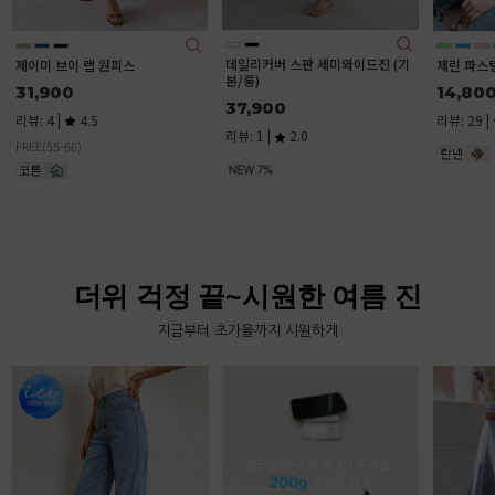
데일리커버 스판 세미와이드진 (기
제이미 브이 랩 원피스
제린 파스
본/롱)
31,900
14,80
37,900
리뷰: 4 |
4.5
리뷰: 29 |
리뷰: 1 |
2.0
FREE(55-66)
더위 걱정 끝~시원한 여름 진
지금부터 초가을까지 시원하게