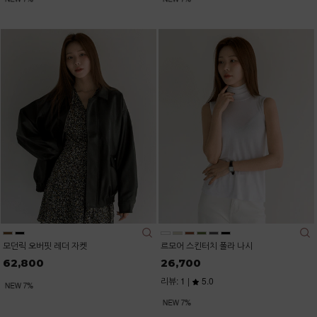
모던릭 오버핏 레더 자켓
르모어 스킨터치 폴라 나시
62,800
26,700
리뷰: 1 |
5.0