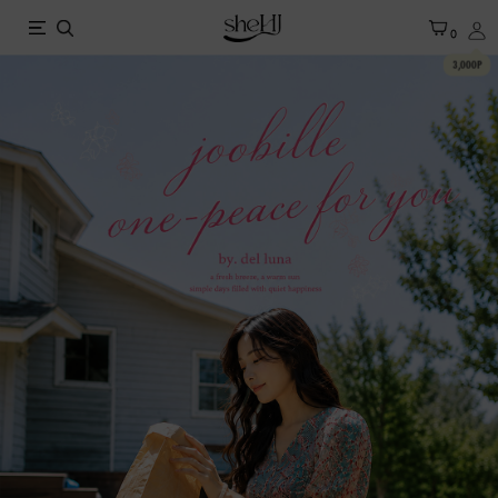
X
0
3,000P