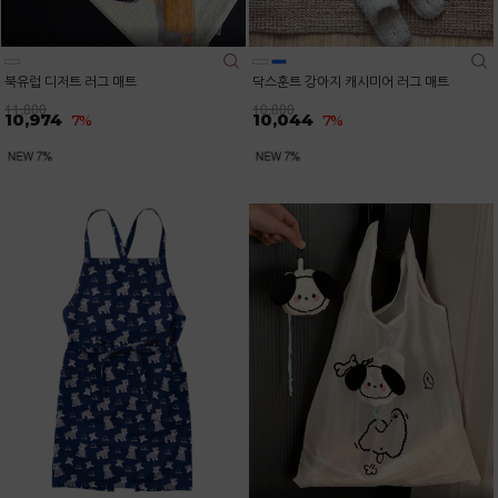
북유럽 디저트 러그 매트
닥스훈트 강아지 캐시미어 러그 매트
11,800
10,800
10,974
10,044
7%
7%