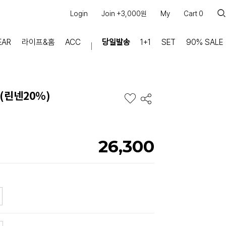
Login
Join +3,000원
My
Cart
0
EAR
라이프&홈
ACC
당일발송
1+1
SET
90% SALE
마이페이지
장바구니
(린넨20%)
주문내역
적립금
쿠폰조회
26,300
커뮤니티
공지사항
FAQ
상품문의
교환/반품 문의
리뷰 +30,000
실시간 상담톡