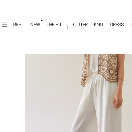
BEST
NEW
THE HJ
OUTER
KNIT
DRESS
DRESS
PANTS
원피스
★텐션업! 쫀쫀진
점프수트
세트
면/캐쥬얼
데님
슬랙스
TOP
숏팬츠
티셔츠
맨투맨
#배기
슬리브리스
#세미와이드
#와이드
#부츠컷
BLOUSE
#밴딩
블라우스
셔츠