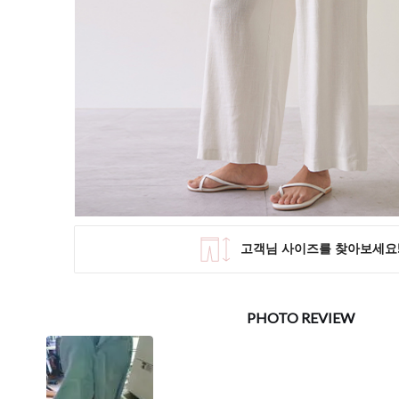
SKIRT
KNIT
미디/미니 스커트
니트/스웨터
롱 스커트
가디건
조끼
폴라/터틀넥
팬츠
원피스&스커트
OUTER
자켓/코트
점퍼/집업
조끼
가디건
#트위드
#바람막이
#트렌치