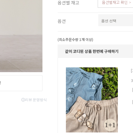
옵션별 재고
옵션별재고 확인
스포츠웨어
ACC
1+1
코디아이템
옵션
스카프/머플러
쥬얼리
양말/덧신/스타킹
(최소주문수량 1개 이상)
~90% SALE
같이 코디된 상품 한번에 구매하기