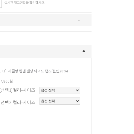
실시간 재고현황을 확인하세요.
SNS
인스타그램
카카오스토리
페이스북
[1+1] 더 쿨링 린넨 밴딩 와이드 팬츠(린넨20%)
37,800원
[선택1]컬러-사이즈
[선택2]컬러-사이즈