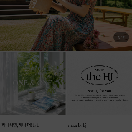
4
/
7
매일 신상 업로드
made by hj