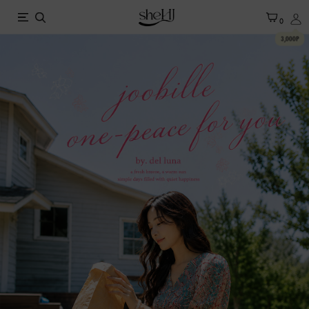
X
0
3,000P