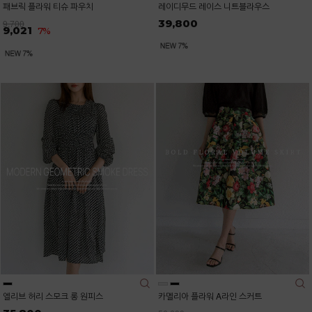
패브릭 플라워 티슈 파우치
레이디무드 레이스 니트블라우스
39,800
9,700
9,021
7%
엘리브 허리 스모크 롱 원피스
카멜리아 플라워 A라인 스커트