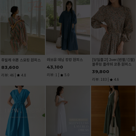
[당일발송]치즈인더 포켓 셔
화사한 그린플라워 소매레이
큐브 스퀘어넥 반팔 티셔
츠
스 반팔 티셔츠[size:F(55-통
15,600
통66)]
28,900
리뷰: 1 |
5.0
29,400
리뷰: 33 |
4.9
리뷰: 1 |
5.0
기본 U넥 린넨 나시(린넨
U넥 트임 반팔 티셔츠
[노출걱정ZERO] 안입
55%)
편한 골지 나시탑
15,100
팔)
8,900
11,200
리뷰: 1 |
5.0