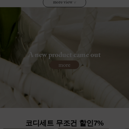
more view
∨
A new product came out
more
코디세트 무조건 할인7%