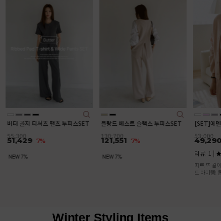
[SET]
트+오픈
78,000
72,5
깔끔하고 
디로 옷고
T
블랑드 베스트 슬랙스 투피스SET
[SET]에덴 니트가디건 나시 세트
130,700
53,000
121,551
49,290
7%
7%
리뷰: 1 |
5.0
따로,또 같이 입기 좋은 활용도 높은 세
트 아이템! 톤온톤 컬러의 세트로 입으면
여성스러운 분위기 물씬♥
Winter Styling Items