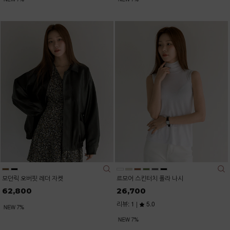
모던릭 오버핏 레더 자켓
르모어 스킨터치 폴라 나시
62,800
26,700
리뷰: 1 |
5.0