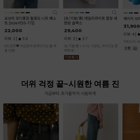
(숏/기본/롱) 데일리라이프 찰랑 세
데일리커버
제이미 브이 랩 원피스
련된 슬랙스
본/롱)
31,900
29,400
37,90
리뷰: 4 |
4.5
리뷰: 3 |
3.7
리뷰: 1 |
FREE(55-66)
숏/기본/롱 + S~XL 기장도, 사이즈도 완
벽하게!
💥 이 가격에 이 퀄리티? 말도 안 돼요!
더위 걱정 끝~시원한 여름 진
지금부터 초가을까지 시원하게