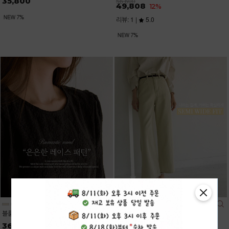
35,800
56,600
49,808
12%
리뷰: 1 |
5.0
블룸레이스 7부 퍼프 블라우스
데이즈 7컬러 롱,숏 일자 와이드진
36,200
34,900