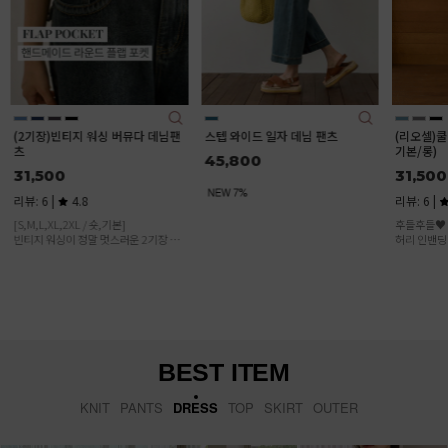
님팬
스텝 와이드 일자 데님 팬츠
(리오셀)쿨링 아이스 와이드진(숏/
쫀쫀진
기본/롱)
츠
45,800
31,500
34,
리뷰: 6 |
4.8
리뷰: 
후들후들♥ 시원하고 사방스판소재와,
기장 :
 버
허리 인밴딩으로 편~안한 여름데님!
사이즈 :
이템
2XL(9
여름에
가벼운
있는 
BEST ITEM