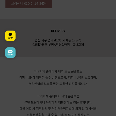
고객센터 010-5414-3454
DELIVERY
인천 서구 염곡로133(가좌동 173-4)
CJ대한통운 부평A직영집배점 - 그녀희제
그녀희제 홈페이지 내의 모든 콘텐츠는
컴퍼니 JM이 제작한 순수 콘텐츠로써, 컴퍼니 JM의 소유이며,
저작권법의 보호를 받는 고유한 창작물 입니다.
그녀희제 홈페이지 내의 콘텐츠를
무단 도용하거나 유사하게 재편집하는 것을 금합니다.
이를 어길 시 저작권권 및 부정거래방지법에 의거 민.형사상의
손해배상을 청구할 수 있으며, 이로 인해 발생되는