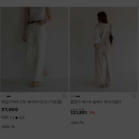
데일리커버 스판 세미와이드진 (기본/롱)
블랑드 베스트 슬랙스 투피스SET
37,900
130,700
121,551
7%
리뷰: 1 |
2.0