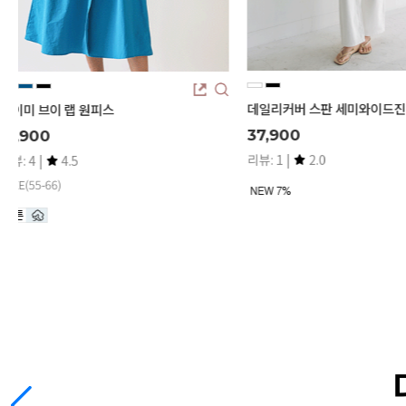
데일리커버 스판 세미와이드진 (기본/롱)
제린 파스텔 린넨 셔츠
37,900
14,800
리뷰: 1 |
2.0
리뷰: 29 |
4.7