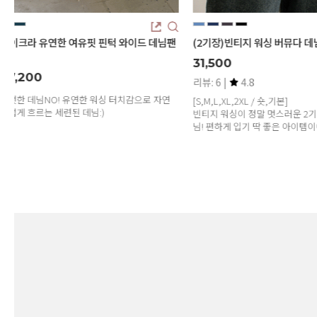
드 데님팬
(2기장)빈티지 워싱 버뮤다 데님팬츠
스텝 와이드 일자 
31,500
45,800
리뷰: 6 |
4.8
로 자연
[S,M,L,XL,2XL / 숏,기본]
빈티지 워싱이 정말 멋스러운 2기장 버뮤다 데
님! 편하게 입기 딱 좋은 아이템이에요