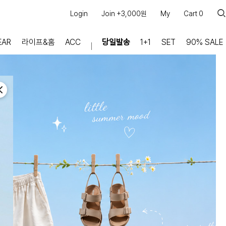
Login
Join +3,000원
My
Cart
0
EAR
라이프&홈
ACC
당일발송
1+1
SET
90% SALE
마이페이지
장바구니
주문내역
적립금
쿠폰조회
커뮤니티
공지사항
FAQ
상품문의
교환/반품 문의
리뷰 +30,000
실시간 상담톡