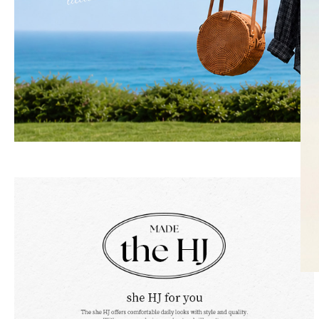
SKIRT
KNIT
미디/미니 스커트
니트/스웨터
롱 스커트
가디건
조끼
폴라/터틀넥
팬츠
원피스&스커트
OUTER
자켓/코트
점퍼/집업
조끼
가디건
#트위드
#바람막이
#트렌치