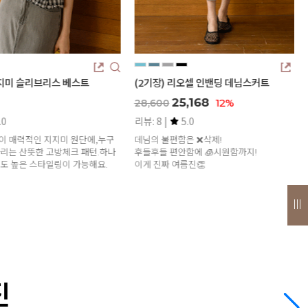
장) 리오셀 인밴딩 데님스커트
살안타템 체크 아사면 린넨 롱 남방 (5
25,168
21,000
12%
600
8 |
5.0
리뷰: 13 |
4.8
 불편함은 ❌삭제!
[남자도 입을 수 있는 넉넉한 박시함!]
들 편안함에 🧊시원함까지!
여리여리하게 햇빛으로 부터 보호하세요
진짜 여름진👏
진