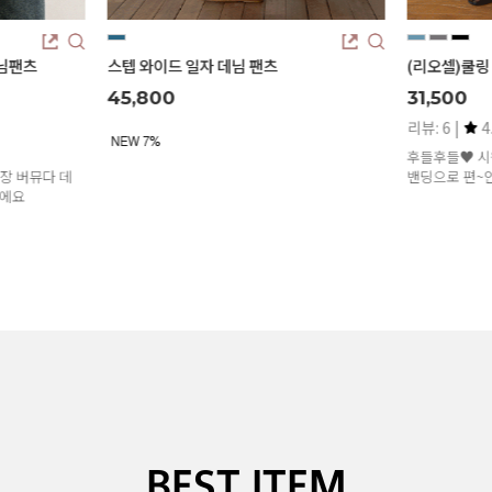
데님 팬츠
(리오셀)쿨링 아이스 와이드진(숏/기본/롱)
31,500
리뷰: 6 |
4.8
리
후들후들♥ 시원하고 사방스판소재와, 허리 인
기
밴딩으로 편~안한 여름데님!
사
BEST ITEM