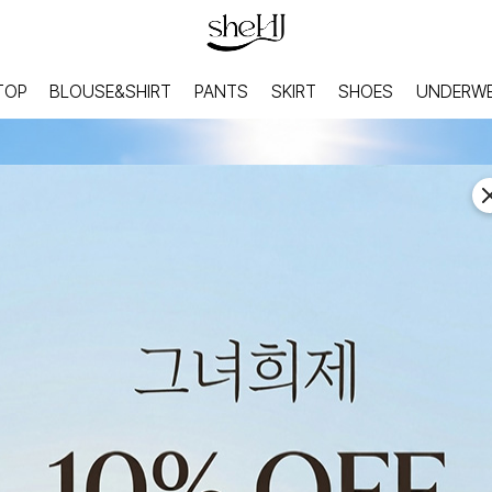
TOP
BLOUSE&SHIRT
PANTS
SKIRT
SHOES
UNDERW
HOME
INNER
홈웨어
이너웨어