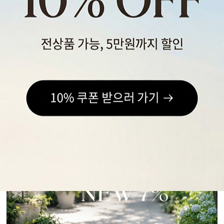
스포츠웨어
ACC
1+1
코디아이템
스카프/머플러
쥬얼리
양말/덧신/스타킹
~90% SALE
05
07