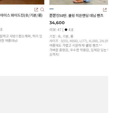
앤드 스티치 버뮤다 5부 데님팬
쫀쫀진58탄. 쿨링 히든밴딩 데님 팬츠
39,000
34,600
리뷰: 13 |
4.7
뷰: 47 |
4.8
사방스판으로 편~안하고 트랜디하
장 : 숏, 기본, 롱
하는 산뜻한 진청 컬러에요♥
이즈 : S(55), M(66), L(77), XL(88), 2XL(99)
여름에도 가볍고 시원하게! 쿨링 팬츠^^
가벼운 중량감, 우수한 착용감, 입체감 있는 워
싱까지!