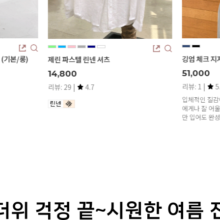
깅엄 체크 지지미 슬리브리스 베스트
(2기
51,000
28,
리뷰: 1 |
5.0
리뷰: 
입체적인 질감이 매력적인 지지미 원단에,누구
데님의
에게나 잘 어울리는 산뜻한 고방체크 패턴.하나
후들후
만 입어도 완성도 높은 스타일링이 가능해요.
이게 
더위 걱정 끝~시원한 여름 