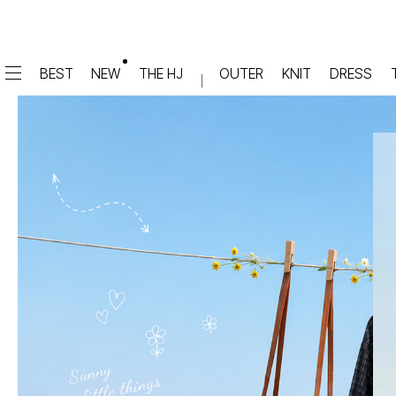
BEST
NEW
THE HJ
OUTER
KNIT
DRESS
DRESS
PANTS
원피스
★텐션업! 쫀쫀진
점프수트
세트
면/캐쥬얼
데님
슬랙스
TOP
숏팬츠
티셔츠
맨투맨
#배기
슬리브리스
#세미와이드
#와이드
#부츠컷
BLOUSE
#밴딩
블라우스
셔츠