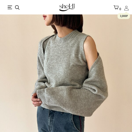
X
0
3,000P