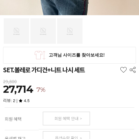
SET.볼레로 가디건+니트 나시 세트
29,800
27,714
7%
리뷰: 2 |
4.5
회원 혜택 안내
회원 혜택
옵션수량 확인
옵션별 재고