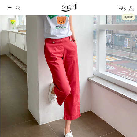
X
0
3,000P