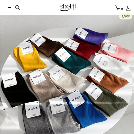
X
0
3,000P