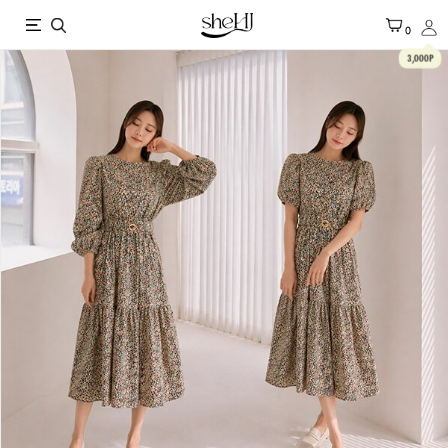
X
0
3,000P