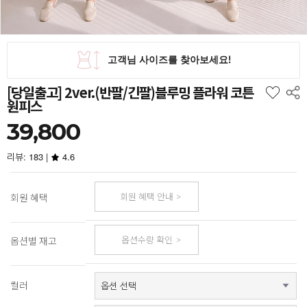
[당일출고] 2ver.(반팔/긴팔)블루밍 플라워 코튼
원피스
39,800
리뷰: 183 |
4.6
회원 혜택 안내
회원 혜택
옵션수량 확인
옵션별 재고
컬러