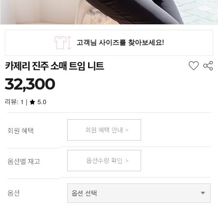
카제리 진주 소매 트임 니트
32,300
리뷰: 1 |
5.0
회원 혜택 안내
회원 혜택
옵션수량 확인
옵션별 재고
옵션