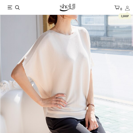
X
0
3,000P