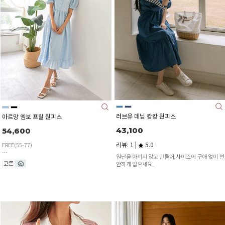
러브유 데님 캉캉 원피스
아르망 엠보 프릴 원피스
43,100
54,600
리뷰: 1 |
5.0
FREE(55-77)
원단을 아끼지 않고 만들어,사이즈에 구애 없이 편
안하게 입으세요,