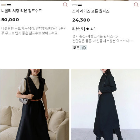
니콜리 셔링 리본 점프수트
초이 레이스 코튼 원피스
50,000
24,300
네츄럴한 무드 가득 담아, #휴양지#데일리#꾸안
리뷰: 5 |
4.8
꾸 무드로 입기 좋은 점프수트 보여드려요!
생기 충전~사랑스러운 원피스~♧
편안함은 물론! 시선을 사로잡는 요소까지!
은은하게 비치는 레이스로 로맨틱하게^^