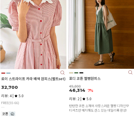
포디 코튼 멜빵원피스
로이 스트라이프 카라 배색 원피스(벨트set)
49,800
32,700
46,314
7%
리뷰: 4 |
5.0
리뷰: 2 |
5.0
FREE(55-66)
탄탄한 코튼 소재에 사랑스러운 멜빵 디자인💛
티셔츠만 매치해도 센스 있는 데일리룩 완성!