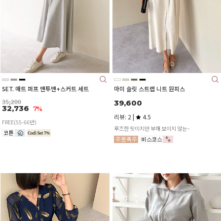
SET. 매트 퍼프 맨투맨+스커트 세트
마미 슬릿 스트랩 니트 원피스
35,200
39,600
32,736
7%
리뷰: 2 |
4.5
FREE(55-66반)
루즈한 핏이지만 부해 보이지 않는~