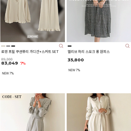
로엔 프릴 쿠션쮸리 가디건+스커트 SET
엘리브 허리 스모크 롱 원피스
89,300
35,800
83,049
7%