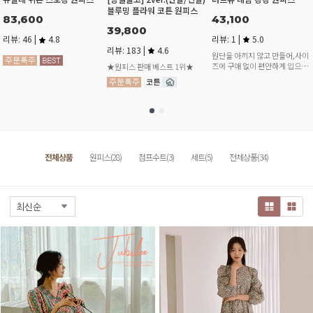
블루밍 플라워 코튼 원피스
43,100
83,600
39,800
리뷰: 1 |
5.0
리뷰: 46 |
4.8
리뷰: 183 |
4.6
원단을 아끼지 않고 만들어,사이
즈에 구애 없이 편안하게 입으세
★원피스 판매 베스트 1위★
요,
전체상품
원피스(28)
점프수트(3)
세트(5)
전체상품(34)