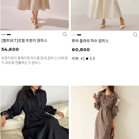
[벨트SET]르엘 트렌치 원피스
퓨어 플라워 자수 원피스
54,600
60,800
트렌치만의 클래식한 무드를 담아,원피스OR트렌
리뷰: 4 |
5.0
치 코트로 연출하는 잇 원피스