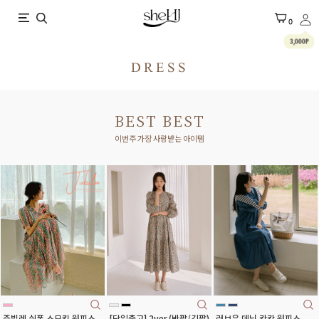
X
0
3,000P
DRESS
BEST BEST
이번주 가장 사랑받는 아이템
[당일출고] 2ver.(반팔/긴팔)
러브유 데님 캉캉 원피스
쥬빌레 쉬폰 스모킹 원피스