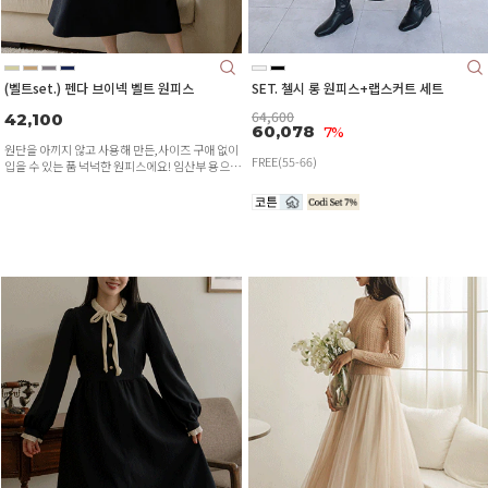
(벨트set.) 펜다 브이넥 벨트 원피스
SET. 첼시 롱 원피스+랩스커트 세트
64,600
42,100
60,078
7%
원단을 아끼지 않고 사용해 만든,사이즈 구애 없이
FREE(55-66)
입을 수 있는 품 넉넉한 원피스에요! 임산부 용으로
도 추천드립니다 :D