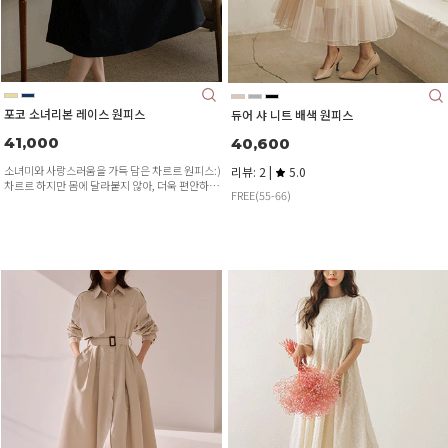
포코 소녀리본 레이스 원피스
듀어 샤 니트 배색 원피스
41,000
40,600
소녀미와 사랑스러움을 가득 담은 차르르 원피스:)
리뷰: 2 |
5.0
차르르 하지만 몸에 달라붙지 않아, 더욱 편안하게
FREE(55-66)
입기 좋은 원피스 입니다♥