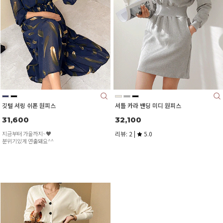
깃털 셔링 쉬폰 원피스
셔틀 카라 밴딩 미디 원피스
31,600
32,100
지금부터 가을까지~♥
리뷰: 2 |
5.0
분위기있게 연출돼요^^