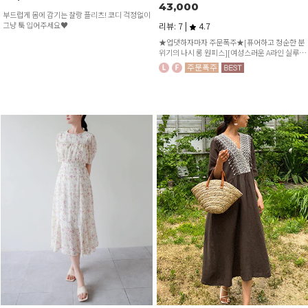
43,000
부드럽게 몸에 감기는 찰랑 플리츠! 코디 걱정없이
그냥 툭 입어주세요♥
리뷰: 7 |
4.7
★업댓하자마자 주문폭주★[퓨어하고 청순한 분
위기의 나시 롱 원피스][여성스러운 A라인 실루엣
[상의 쫀쫀한 스판끼로 슬림하고 편안한 착용감]