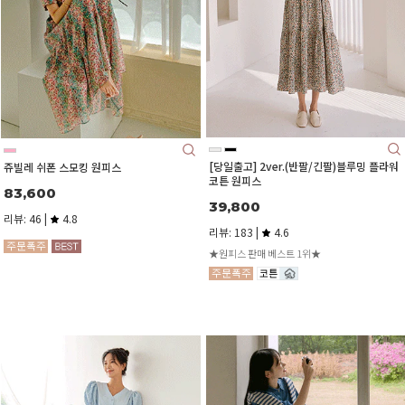
[당일출고] 2ver.(반팔/긴팔)블루밍 플라워
쥬빌레 쉬폰 스모킹 원피스
코튼 원피스
83,600
39,800
리뷰: 46 |
4.8
리뷰: 183 |
4.6
★원피스 판매 베스트 1위★